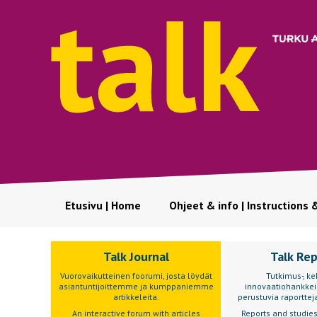
Etusivu | Home
Ohjeet & info | Instructions 
Talk Journal
Talk Re
Vuorovaikutteinen foorumi, josta löydät
Tutkimus-, keh
asiantuntijoittemme ja kumppaniemme
innovaatiohankkei
artikkeleita.
perustuvia raportteja
An interactive forum with articles
Reports and studie