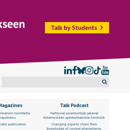
kseen
Talk by Students
Magazines
Talk Podcast
imäinen, toimitettu
Vaihtuvat asiantuntijat jakavat
ajulkaisu.
tietämystään ajankohtaisista ilmiöistä.
atic publication.
Changing experts share their
knowledge of current phenomena.