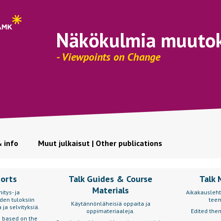
Näkökulmia muuto
- Viewpoints on Change
& info
Muut julkaisut | Other publications
ports
Talk Guides & Course
Talk 
Materials
itys- ja
Aikakausleht
den tuloksiin
teem
Käytännönläheisiä oppaita ja
 ja selvityksiä.
oppimateriaaleja.
Edited them
s based on the