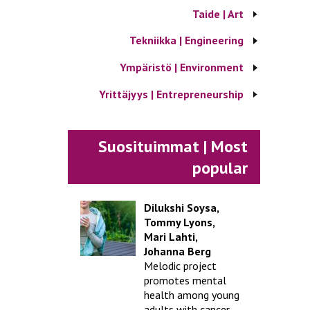
Taide | Art
Tekniikka | Engineering
Ympäristö | Environment
Yrittäjyys | Entrepreneurship
Suosituimmat | Most
popular
Dilukshi Soysa,
Tommy Lyons,
Mari Lahti,
Johanna Berg
Melodic project
promotes mental
health among young
adults with cancer