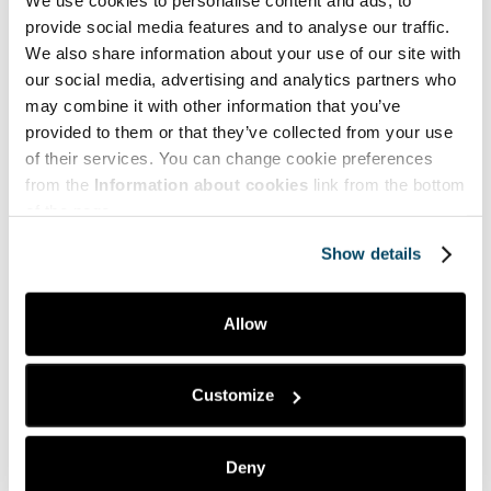
We use cookies to personalise content and ads, to
Dilukshi Soysa,
provide social media features and to analyse our traffic.
Tommy Lyons,
We also share information about your use of our site with
Mari Lahti,
Johanna Berg
our social media, advertising and analytics partners who
Melodic project promotes mental health
may combine it with other information that you’ve
among young adults with cancer
provided to them or that they’ve collected from your use
12.05.2026
of their services. You can change cookie preferences
from the
Information about cookies
link from the bottom
Petri Lappalainen
of the page.
Taiteilijaidentiteetin rakentuminen
20.05.2026
Show details
Marja Jälkö
Allow
Lasten ja aikuisten jaetut äänipolut – Mikä
on lasten itse tuottaman taiteen ja
kulttuurin asema varhaiskasvatuksessa?
Customize
28.05.2026
Timo Tanskanen,
Deny
Viivi Seirala