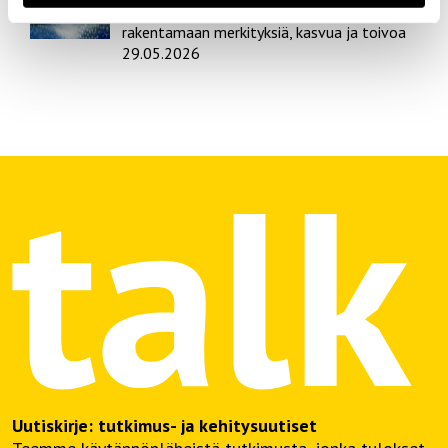
Valmis! – Tekemään taidetta sekä
rakentamaan merkityksiä, kasvua ja toivoa
29.05.2026
Uutiskirje: tutkimus- ja kehitysuutiset