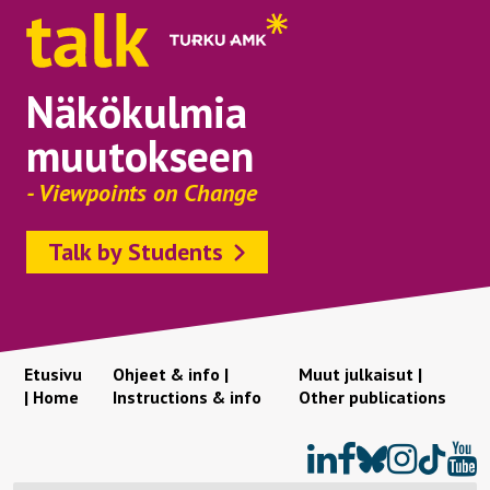
Näkökulmia
muutokseen
- Viewpoints on Change
Talk by Students
Etusivu
Ohjeet & info |
Muut julkaisut |
| Home
Instructions & info
Other publications