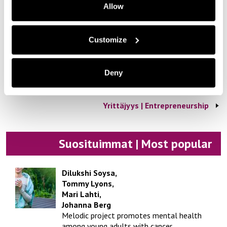
Allow
Myynti | Sales
Puheenvuoroja | Comments
Customize
Taide | Art
Tekniikka | Engineering
Deny
Ympäristö | Environment
Yrittäjyys | Entrepreneurship
Suosituimmat | Most popular
Dilukshi Soysa,
Tommy Lyons,
Mari Lahti,
Johanna Berg
Melodic project promotes mental health
among young adults with cancer