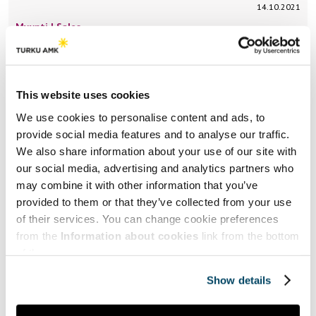
14.10.2021
Myynti | Sales
Sales is not just about action but
interaction
This website uses cookies
I have been involved in business-to-business (B2B) and
Business-to-Consumer (B2C) sales for 50 years, however
We use cookies to personalise content and ads, to
the pandemic saw a seismic…
provide social media features and to analyse our traffic.
We also share information about your use of our site with
our social media, advertising and analytics partners who
may combine it with other information that you’ve
provided to them or that they’ve collected from your use
Lataa lisää
of their services. You can change cookie preferences
from the
Information about cookies
link from the bottom
of the page.
Teemat | Themes
Show details
Hyve | Health and Well-being