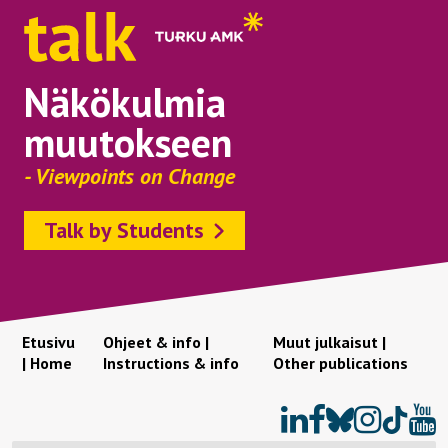
Näkökulmia
muutokseen
- Viewpoints on Change
Talk by Students
Etusivu
Ohjeet & info |
Muut julkaisut |
| Home
Instructions & info
Other publications