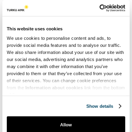
Myynti | Sales
‘Saving Face’ in Online Negotiations
While the value of face-to-face interaction to business
This website uses cookies
relationships has never been open to dispute, it has
We use cookies to personalise content and ads, to
become apparent in…
provide social media features and to analyse our traffic.
We also share information about your use of our site with
our social media, advertising and analytics partners who
may combine it with other information that you’ve
Lataa lisää
provided to them or that they’ve collected from your use
of their services. You can change cookie preferences
Teemat | Themes
from the
Information about cookies
link from the bottom
of the page.
Hyve | Health and Well-being
Show details
Myynti | Sales
Allow
Puheenvuoroja | Comments