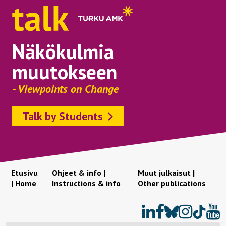
Näkökulmia
muutokseen
- Viewpoints on Change
Talk by Students
Etusivu
Ohjeet & info |
Muut julkaisut |
| Home
Instructions & info
Other publications