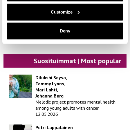
Taide | Art
Customize
Tekniikka | Engineering
Ympäristö | Environment
Deny
Yrittäjyys | Entrepreneurship
Suosituimmat | Most popular
Dilukshi Soysa,
Tommy Lyons,
Mari Lahti,
Johanna Berg
Melodic project promotes mental health
among young adults with cancer
12.05.2026
Petri Lappalainen