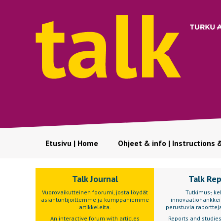
Etusivu | Home
Ohjeet & info | Instructions 
Talk Journal
Talk Re
Vuorovaikutteinen foorumi, josta löydät
Tutkimus-, keh
asiantuntijoittemme ja kumppaniemme
innovaatiohankkei
artikkeleita.
perustuvia raportteja
An interactive forum with articles
Reports and studie