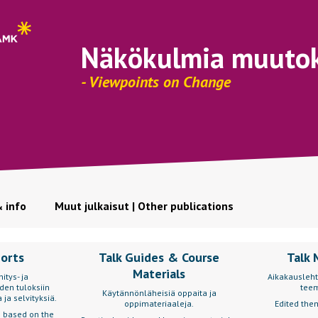
Näkökulmia muuto
- Viewpoints on Change
& info
Muut julkaisut | Other publications
ports
Talk Guides & Course
Talk 
Materials
itys- ja
Aikakausleht
den tuloksiin
teem
Käytännönläheisiä oppaita ja
 ja selvityksiä.
oppimateriaaleja.
Edited them
s based on the