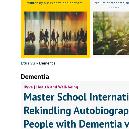
written by our experts and partners.
results of research,
innovation p
Etusivu
»
Dementia
Dementia
Hyve | Health and Well-being
Master School Internat
Rekindling Autobiograp
People with Dementia vi