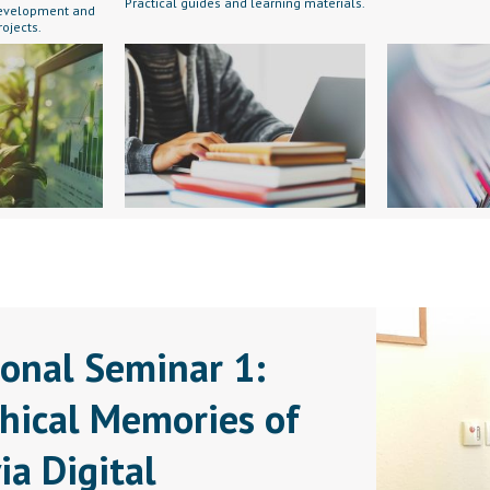
Practical guides and learning materials.
 development and
rojects.
ional Seminar 1:
hical Memories of
a Digital