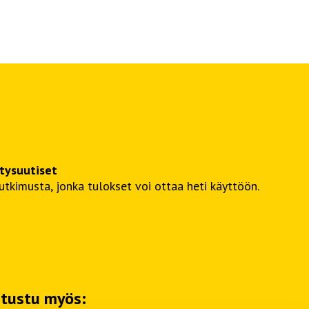
itysuutiset
kimusta, jonka tulokset voi ottaa heti käyttöön.
tustu myös: