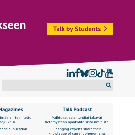
kseen
Talk by Students
Magazines
Talk Podcast
imäinen, toimitettu
Vaihtuvat asiantuntijat jakavat
ajulkaisu.
tietämystään ajankohtaisista ilmiöistä.
atic publication.
Changing experts share their
knowledge of current phenomena.