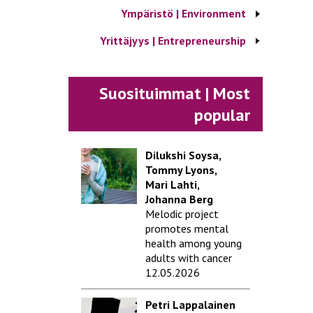
Ympäristö | Environment
Yrittäjyys | Entrepreneurship
Suosituimmat | Most
popular
Dilukshi Soysa,
Tommy Lyons,
Mari Lahti,
Johanna Berg
Melodic project
promotes mental
health among young
adults with cancer
12.05.2026
Petri Lappalainen