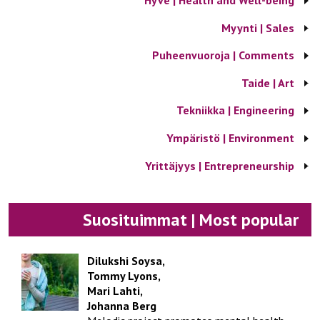
Hyve | Health and Well-being
Myynti | Sales
Puheenvuoroja | Comments
Taide | Art
Tekniikka | Engineering
Ympäristö | Environment
Yrittäjyys | Entrepreneurship
Suosituimmat | Most popular
Dilukshi Soysa,
Tommy Lyons,
Mari Lahti,
Johanna Berg