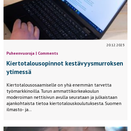
20.12.2023
Puheenvuoroja | Comments
Kiertotalousopinnot kestävyysmurroksen
ytimessä
Kiertotalousosaamiselle on yhä enemmän tarvetta
työmarkkinoilla. Turun ammattikorkeakoulun
moderoiman nettisivun avulla seurataan ja julkaistaan
ajankohtaista tietoa kiertotalouskoulutuksesta. Suomen
ilmasto- ja…