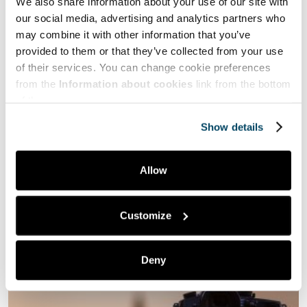
We also share information about your use of our site with
our social media, advertising and analytics partners who
may combine it with other information that you’ve
provided to them or that they’ve collected from your use
of their services. You can change cookie preferences
30.10.2022
from the
Information about cookies
link from the bottom
Hyve | Health and Well-being
of the page.
Tarvitaan entistä tietoisempaa
Show details
ammattietiikkaa ja arvojohtamista
Allow
Etiikka määritellään systemaattiseksi yritykseksi pyrkiä
ymmärtämään moraalikäsitteitä; sitä, mikä on oikein ja
väärin tai hyvää ja pahaa. Etiikan ja samalla…
Customize
Deny