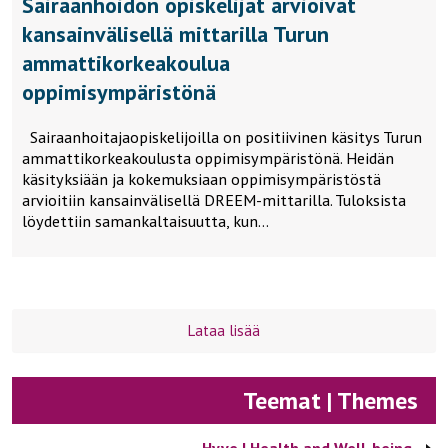
Sairaanhoidon opiskelijat arvioivat
kansainvälisellä mittarilla Turun
ammattikorkeakoulua
oppimisympäristönä
Sairaanhoitajaopiskelijoilla on positiivinen käsitys Turun
ammattikorkeakoulusta oppimisympäristönä. Heidän
käsityksiään ja kokemuksiaan oppimisympäristöstä
arvioitiin kansainvälisellä DREEM-mittarilla. Tuloksista
löydettiin samankaltaisuutta, kun…
Lataa lisää
Teemat | Themes