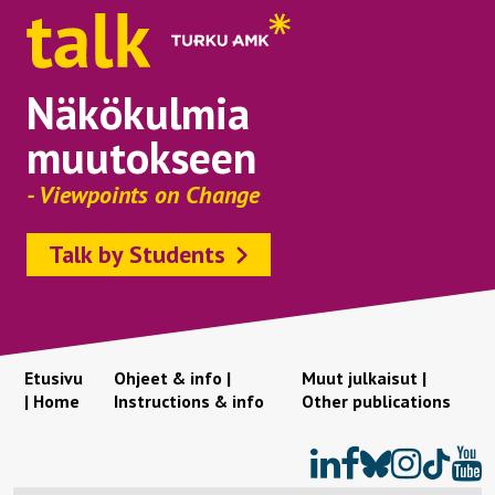
Näkökulmia
muutokseen
- Viewpoints on Change
Talk by Students
Etusivu
Ohjeet & info |
Muut julkaisut |
| Home
Instructions & info
Other publications