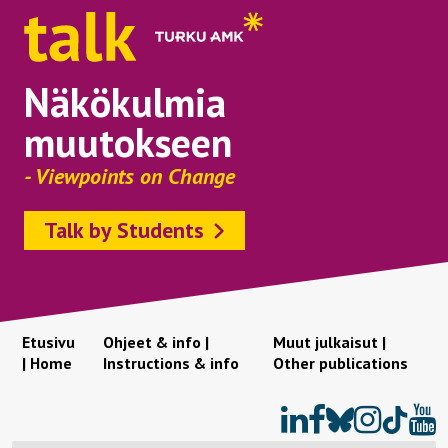
Näkökulmia
muutokseen
- Viewpoints on Change
Talk by Students
Etusivu
Ohjeet & info |
Muut julkaisut |
| Home
Instructions & info
Other publications