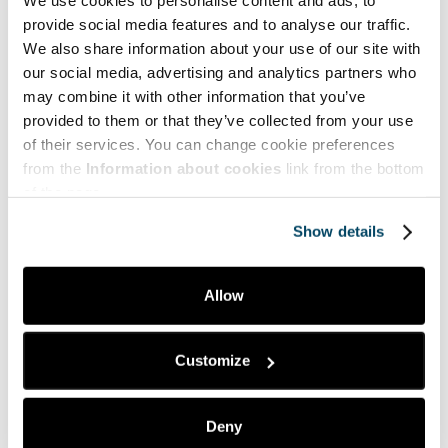
We use cookies to personalise content and ads, to
Dilukshi Soysa,
provide social media features and to analyse our traffic.
Tommy Lyons,
We also share information about your use of our site with
Mari Lahti,
Johanna Berg
our social media, advertising and analytics partners who
Melodic project promotes mental health
may combine it with other information that you’ve
among young adults with cancer
provided to them or that they’ve collected from your use
12.05.2026
of their services. You can change cookie preferences
from the
Information about cookies
link from the bottom
Petri Lappalainen
of the page.
Taiteilijaidentiteetin rakentuminen
20.05.2026
Show details
Marja Jälkö
Allow
Lasten ja aikuisten jaetut äänipolut – Mikä
on lasten itse tuottaman taiteen ja
kulttuurin asema varhaiskasvatuksessa?
Customize
28.05.2026
Timo Tanskanen,
Deny
Viivi Seirala