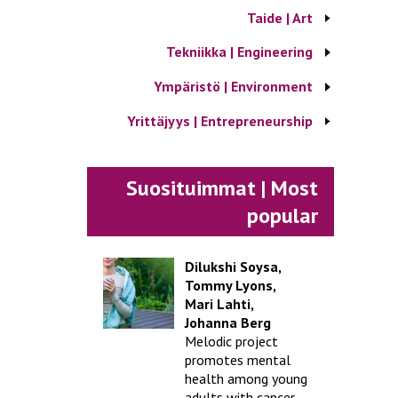
Taide | Art
Tekniikka | Engineering
Ympäristö | Environment
Yrittäjyys | Entrepreneurship
Suosituimmat | Most
popular
Dilukshi Soysa,
Tommy Lyons,
Mari Lahti,
Johanna Berg
Melodic project
promotes mental
health among young
adults with cancer