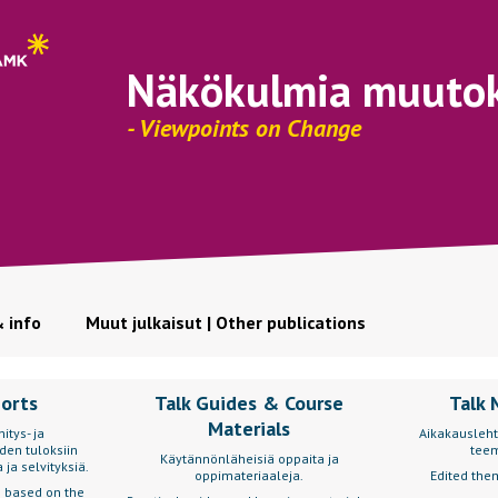
Näkökulmia muuto
- Viewpoints on Change
& info
Muut julkaisut | Other publications
ports
Talk Guides & Course
Talk 
Materials
itys- ja
Aikakausleht
den tuloksiin
teem
Käytännönläheisiä oppaita ja
 ja selvityksiä.
oppimateriaaleja.
Edited them
s based on the