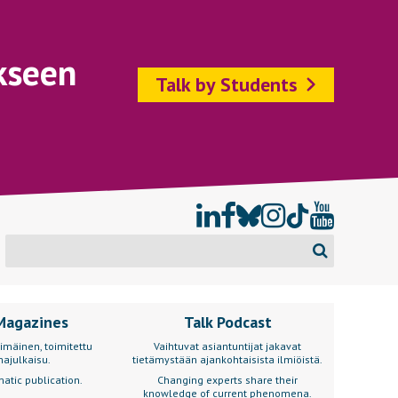
kseen
Talk by Students
Magazines
Talk Podcast
imäinen, toimitettu
Vaihtuvat asiantuntijat jakavat
ajulkaisu.
tietämystään ajankohtaisista ilmiöistä.
atic publication.
Changing experts share their
knowledge of current phenomena.