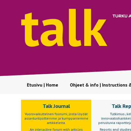
Etusivu | Home
Ohjeet & info | Instructions 
Talk Journal
Talk Re
Vuorovaikutteinen foorumi, josta löydät
Tutkimus-, keh
asiantuntijoittemme ja kumppaniemme
innovaatiohankkei
artikkeleita.
perustuvia raportteja
An interactive forum with articles
Reports and studie