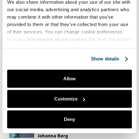
We also share information about your use of our site with
Hyve | Health and Well-being
our social media, advertising and analytics partners who
Myynti | Sales
may combine it with other information that you’ve
provided to them or that they’ve collected from your use
Puheenvuoroja | Comments
of their services. You can change cookie preferences
Taide | Art
from the
Information about cookies
link from the bottom
of the page.
Tekniikka | Engineering
Show details
Ympäristö | Environment
Yrittäjyys | Entrepreneurship
Allow
Suosituimmat | Most popular
Customize
Dilukshi Soysa,
Deny
Tommy Lyons,
Mari Lahti,
Johanna Berg