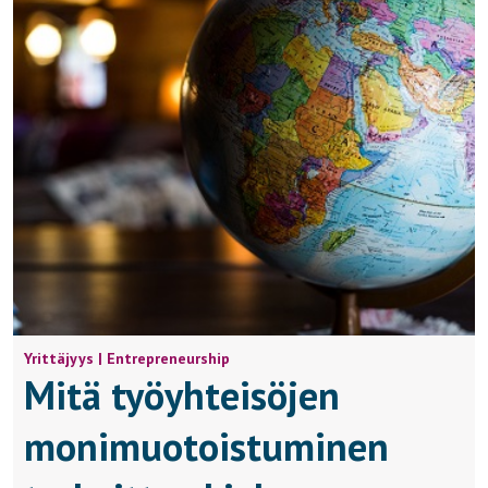
Yrittäjyys | Entrepreneurship
Mitä työyhteisöjen
monimuotoistuminen