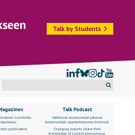
kseen
Talk by Students
Magazines
Talk Podcast
imäinen, toimitettu
Vaihtuvat asiantuntijat jakavat
ajulkaisu.
tietämystään ajankohtaisista ilmiöistä.
atic publication.
Changing experts share their
knowledge of current phenomena.