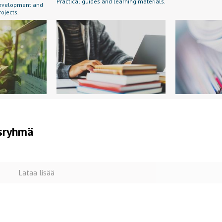
Practical guides and learning materials.
 development and
rojects.
usryhmä
Lataa lisää