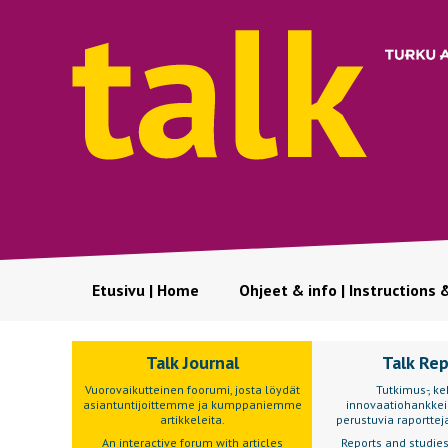
Etusivu | Home
Ohjeet & info | Instructions 
Talk Journal
Talk Re
Vuorovaikutteinen foorumi, josta löydät
Tutkimus-, keh
asiantuntijoittemme ja kumppaniemme
innovaatiohankkei
artikkeleita.
perustuvia raportteja
An interactive forum with articles
Reports and studie