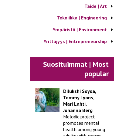
Taide | Art
Tekniikka | Engineering
Ympäristö | Environment
Yrittäjyys | Entrepreneurship
Suosituimmat | Most
popular
Dilukshi Soysa,
Tommy Lyons,
Mari Lahti,
Johanna Berg
Melodic project
promotes mental
health among young
adults with cancer