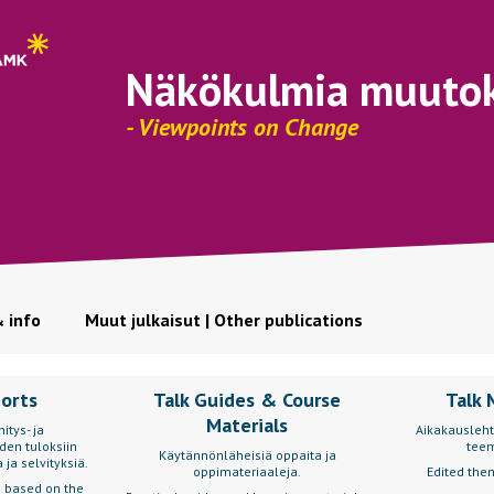
Näkökulmia muuto
- Viewpoints on Change
& info
Muut julkaisut | Other publications
ports
Talk Guides & Course
Talk 
Materials
itys- ja
Aikakausleht
den tuloksiin
teem
Käytännönläheisiä oppaita ja
 ja selvityksiä.
oppimateriaaleja.
Edited them
s based on the