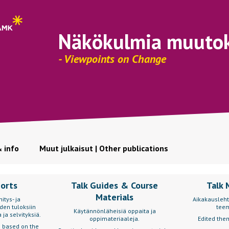
Näkökulmia muuto
- Viewpoints on Change
& info
Muut julkaisut | Other publications
ports
Talk Guides & Course
Talk 
Materials
itys- ja
Aikakausleht
den tuloksiin
teem
Käytännönläheisiä oppaita ja
 ja selvityksiä.
oppimateriaaleja.
Edited them
s based on the