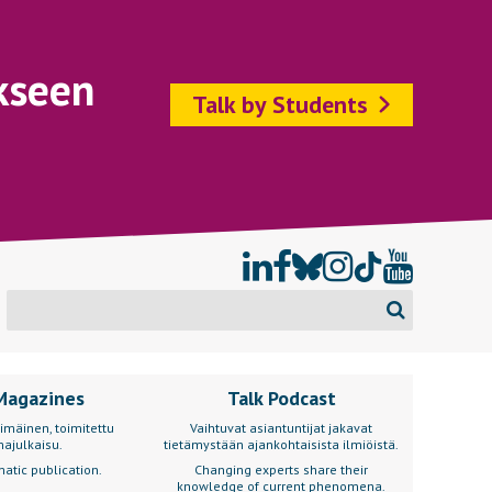
kseen
Talk by Students
Magazines
Talk Podcast
imäinen, toimitettu
Vaihtuvat asiantuntijat jakavat
ajulkaisu.
tietämystään ajankohtaisista ilmiöistä.
atic publication.
Changing experts share their
knowledge of current phenomena.