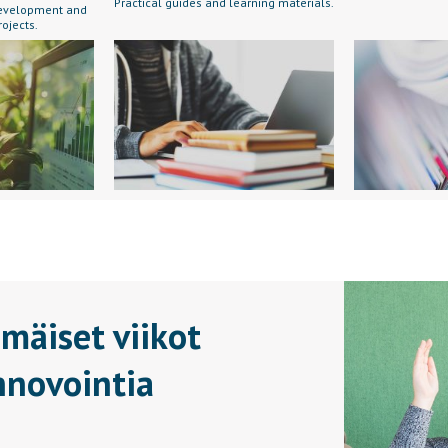
Practical guides and learning materials.
 development and
rojects.
mäiset viikot
innovointia