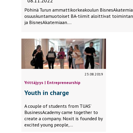
08.11.2022
Pöhinä Turun ammattikorkeakoulun BisnesAkatemiass
osuuskuntamuotoiset BA-tiimit aloittivat toimintan
ja BisnesAkatemiaan….
23.08.2019
Yrittäjyys | Entrepreneurship
Youth in charge
A couple of students from TUAS’
BusinessAcademy came together to
create a company. Noxit is founded by
excited young people,…