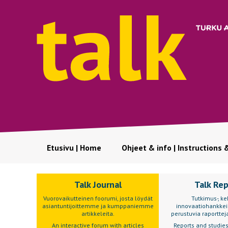
Etusivu | Home
Ohjeet & info | Instructions 
Talk Journal
Talk Re
Vuorovaikutteinen foorumi, josta löydät
Tutkimus-, keh
asiantuntijoittemme ja kumppaniemme
innovaatiohankkei
artikkeleita.
perustuvia raportteja
An interactive forum with articles
Reports and studie