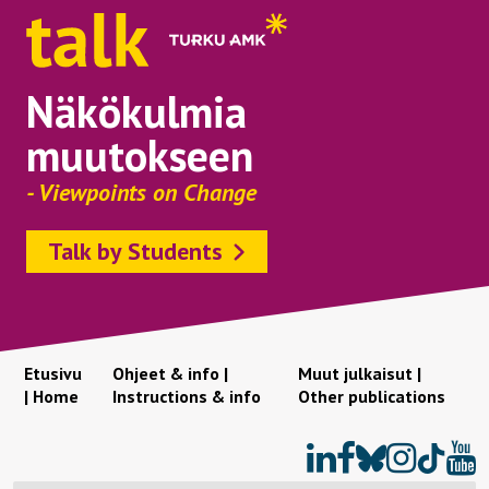
Näkökulmia
muutokseen
- Viewpoints on Change
Talk by Students
Etusivu
Ohjeet & info |
Muut julkaisut |
| Home
Instructions & info
Other publications