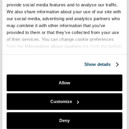
provide social media features and to analyse our traffic.
Teemat | Themes
We also share information about your use of our site with
our social media, advertising and analytics partners who
Hyve | Health and Well-being
may combine it with other information that you’ve
provided to them or that they’ve collected from your use
Myynti | Sales
of their services. You can change cookie preferences
Puheenvuoroja | Comments
from the
Information about cookies
link from the bottom
of the page.
Taide | Art
Show details
Tekniikka | Engineering
Ympäristö | Environment
Allow
Yrittäjyys | Entrepreneurship
Customize
Suosituimmat | Most popular
Deny
Dilukshi Soysa,