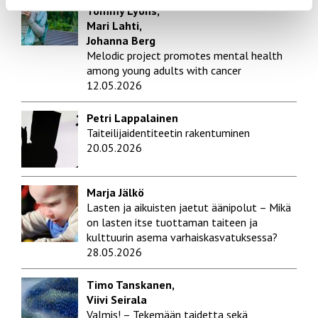
Tommy Lyons,
Mari Lahti,
Johanna Berg
Melodic project promotes mental health
among young adults with cancer
12.05.2026
Petri Lappalainen
Taiteilijaidentiteetin rakentuminen
20.05.2026
Marja Jälkö
Lasten ja aikuisten jaetut äänipolut – Mikä
on lasten itse tuottaman taiteen ja
kulttuurin asema varhaiskasvatuksessa?
28.05.2026
Timo Tanskanen,
Viivi Seirala
Valmis! – Tekemään taidetta sekä