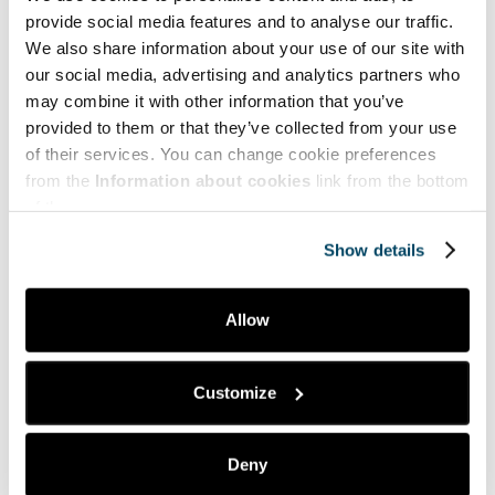
provide social media features and to analyse our traffic.
Teemat | Themes
We also share information about your use of our site with
our social media, advertising and analytics partners who
Hyve | Health and Well-being
may combine it with other information that you’ve
provided to them or that they’ve collected from your use
Myynti | Sales
of their services. You can change cookie preferences
Puheenvuoroja | Comments
from the
Information about cookies
link from the bottom
of the page.
Taide | Art
Show details
Tekniikka | Engineering
Ympäristö | Environment
Allow
Yrittäjyys | Entrepreneurship
Customize
Suosituimmat | Most popular
Deny
Dilukshi Soysa,