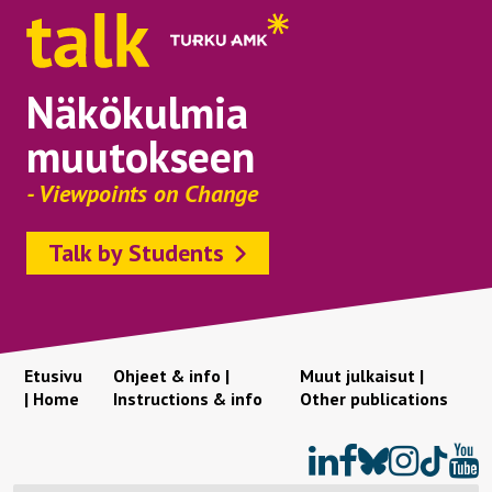
Näkökulmia
muutokseen
- Viewpoints on Change
Talk by Students
Etusivu
Ohjeet & info |
Muut julkaisut |
| Home
Instructions & info
Other publications