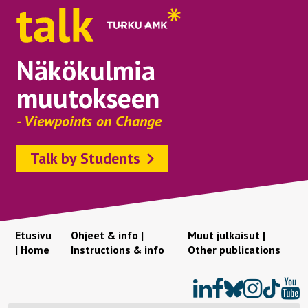
Näkökulmia
muutokseen
- Viewpoints on Change
Talk by Students
Etusivu
Ohjeet & info |
Muut julkaisut |
| Home
Instructions & info
Other publications