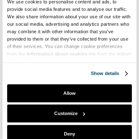
We use cookies to personalise content and ads, to
provide social media features and to analyse our traffic.
Teemat | Themes
We also share information about your use of our site with
our social media, advertising and analytics partners who
may combine it with other information that you’ve
Hyve | Health and Well-being
provided to them or that they’ve collected from your use
Myynti | Sales
of their services. You can change cookie preferences
from the
Information about cookies
link from the bottom
Puheenvuoroja | Comments
of the page.
Taide | Art
Show details
Tekniikka | Engineering
Ympäristö | Environment
Allow
Yrittäjyys | Entrepreneurship
Customize
Suosituimmat | Most popular
Deny