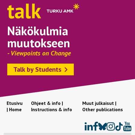
Näkökulmia
muutokseen
- Viewpoints on Change
Talk by Students
Etusivu
Ohjeet & info |
Muut julkaisut |
| Home
Instructions & info
Other publications