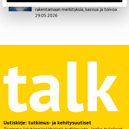
Valmis! – Tekemään taidetta sekä
rakentamaan merkityksiä, kasvua ja toivoa
29.05.2026
Uutiskirje: tutkimus- ja kehitysuutiset