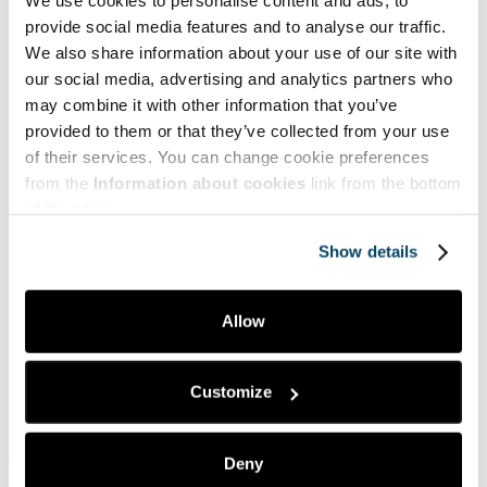
We use cookies to personalise content and ads, to
Dilukshi Soysa,
provide social media features and to analyse our traffic.
Tommy Lyons,
We also share information about your use of our site with
Mari Lahti,
Johanna Berg
our social media, advertising and analytics partners who
Melodic project promotes mental health
may combine it with other information that you’ve
among young adults with cancer
provided to them or that they’ve collected from your use
12.05.2026
of their services. You can change cookie preferences
from the
Information about cookies
link from the bottom
Petri Lappalainen
of the page.
Taiteilijaidentiteetin rakentuminen
20.05.2026
Show details
Marja Jälkö
Allow
Lasten ja aikuisten jaetut äänipolut – Mikä
on lasten itse tuottaman taiteen ja
kulttuurin asema varhaiskasvatuksessa?
Customize
28.05.2026
Timo Tanskanen,
Deny
Viivi Seirala