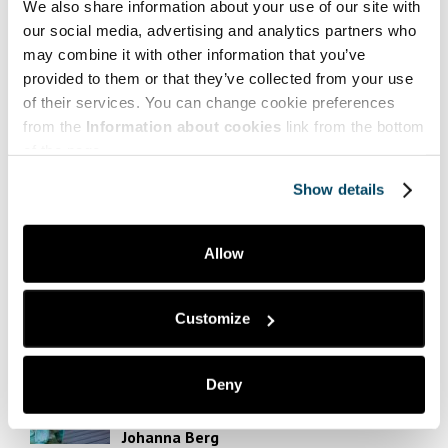
We also share information about your use of our site with
Hyve | Health and Well-being
our social media, advertising and analytics partners who
Myynti | Sales
may combine it with other information that you’ve
provided to them or that they’ve collected from your use
Puheenvuoroja | Comments
of their services. You can change cookie preferences
Taide | Art
from the
Information about cookies
link from the bottom
of the page.
Tekniikka | Engineering
Show details
Ympäristö | Environment
Yrittäjyys | Entrepreneurship
Allow
Suosituimmat | Most popular
Customize
Dilukshi Soysa,
Deny
Tommy Lyons,
Mari Lahti,
Johanna Berg