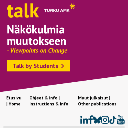
Näkökulmia
muutokseen
- Viewpoints on Change
Talk by Students
Etusivu
Ohjeet & info |
Muut julkaisut |
| Home
Instructions & info
Other publications