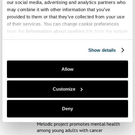
Myynti | Sales
our social media, advertising and analytics partners who
may combine it with other information that you’ve
Puheenvuoroja | Comments
provided to them or that they’ve collected from your use
Taide | Art
of their services. You can change cookie preferences
from the
Information about cookies
link from the bottom
Tekniikka | Engineering
of the page.
Ympäristö | Environment
Show details
Yrittäjyys | Entrepreneurship
Allow
Suosituimmat | Most popular
Customize
Dilukshi Soysa,
Tommy Lyons,
Deny
Mari Lahti,
Johanna Berg
Melodic project promotes mental health
among young adults with cancer