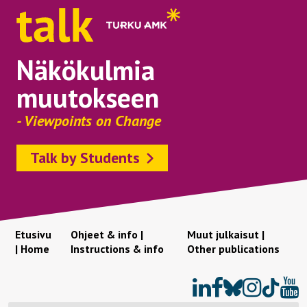
Näkökulmia
muutokseen
- Viewpoints on Change
Talk by Students
Etusivu
Ohjeet & info |
Muut julkaisut |
| Home
Instructions & info
Other publications