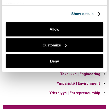
of the page.
Lataa lisää
Show details
Teemat | Themes
Allow
Hyve | Health and Well-being
Customize
Myynti | Sales
Puheenvuoroja | Comments
Deny
Taide | Art
Tekniikka | Engineering
Ympäristö | Environment
Yrittäjyys | Entrepreneurship