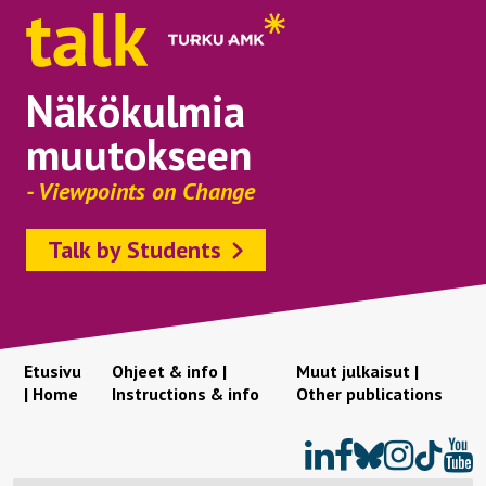
Näkökulmia
muutokseen
- Viewpoints on Change
Talk by Students
Etusivu
Ohjeet & info |
Muut julkaisut |
| Home
Instructions & info
Other publications