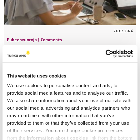
20.02.2026
Puheenvuoroja | Comments
Terveysviestinnän koulutus tukee
asiakaslähtöistä ja näyttöön perustuvaa
työtä
This website uses cookies
Sosiaali- ja terveydenhuollon toimintaympäristö muuttuu
We use cookies to personalise content and ads, to
nopeammin kuin koskaan. Erityisesti digitalisaatio,
provide social media features and to analyse our traffic.
palvelurakenteiden uudistukset, väestön
We also share information about your use of our site with
moninaistuminen ja tiedonvälityksen murros asettavat
our social media, advertising and analytics partners who
uusia vaatimuksia…
may combine it with other information that you’ve
provided to them or that they’ve collected from your use
of their services. You can change cookie preferences
from the
Information about cookies
link from the bottom