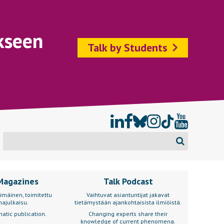
kseen
Talk by Students
Magazines
Talk Podcast
imäinen, toimitettu
Vaihtuvat asiantuntijat jakavat
ajulkaisu.
tietämystään ajankohtaisista ilmiöistä.
atic publication.
Changing experts share their
knowledge of current phenomena.