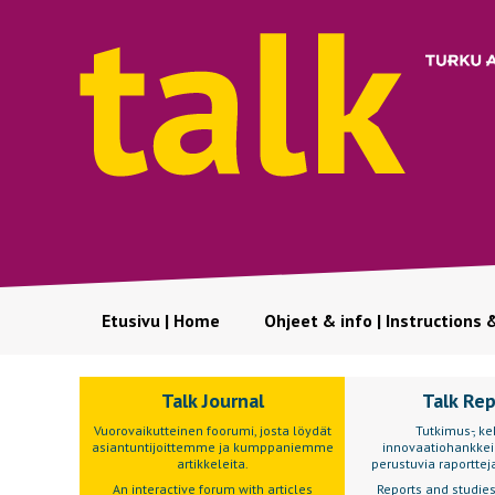
Etusivu | Home
Ohjeet & info | Instructions 
Talk Journal
Talk Re
Vuorovaikutteinen foorumi, josta löydät
Tutkimus-, keh
asiantuntijoittemme ja kumppaniemme
innovaatiohankkei
artikkeleita.
perustuvia raportteja
An interactive forum with articles
Reports and studie