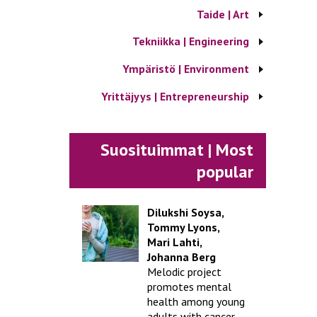
Taide | Art
Tekniikka | Engineering
Ympäristö | Environment
Yrittäjyys | Entrepreneurship
Suosituimmat | Most
popular
Dilukshi Soysa,
Tommy Lyons,
Mari Lahti,
Johanna Berg
Melodic project
promotes mental
health among young
adults with cancer