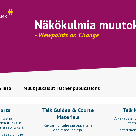
Näkökulmia muuto
- Viewpoints on Change
& info
Muut julkaisut | Other publications
ports
Talk Guides & Course
Talk 
Materials
itys- ja
Aikakausleht
den tuloksiin
teem
Käytännönläheisiä oppaita ja
 ja selvityksiä.
oppimateriaaleja.
Edited them
s based on the