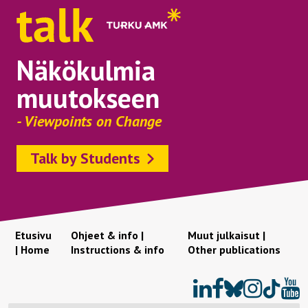
Näkökulmia
muutokseen
- Viewpoints on Change
Talk by Students
Etusivu
Ohjeet & info |
Muut julkaisut |
| Home
Instructions & info
Other publications