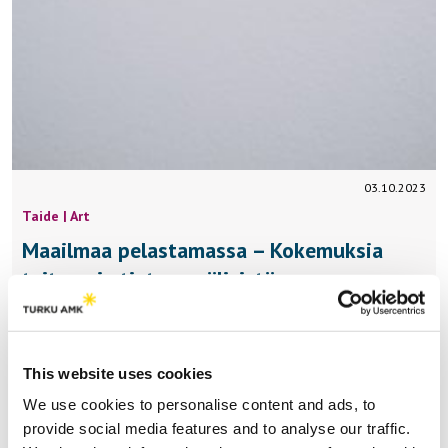
03.10.2023
Taide | Art
Maailmaa pelastamassa – Kokemuksia
taiteen ja tieteen välisistä
yhteistyöhankkeista
Taiteen ja tieteen välinen yhteistyö on tällä hetkellä
trendikästä, ja sillä pyritään vastaamaan nykymaailman
This website uses cookies
kohtaamiin suuriin haasteisiin kuten ilmastokriisin
We use cookies to personalise content and ads, to
herättämiin…
provide social media features and to analyse our traffic.