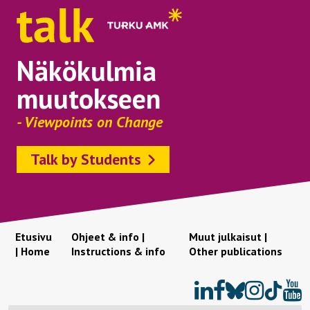
Näkökulmia
muutokseen
- Viewpoints on Change
Talk by Students
Etusivu
Ohjeet & info |
Muut julkaisut |
| Home
Instructions & info
Other publications