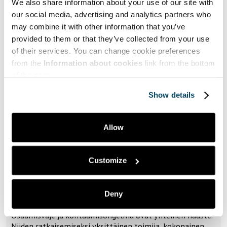
We also share information about your use of our site with
our social media, advertising and analytics partners who
may combine it with other information that you’ve
provided to them or that they’ve collected from your use
of their services. You can change cookie preferences
from the
Information about cookies
link from the bottom
of the page.
Show details
Allow
26.09.2023
Customize
Taide | Art
Tutkimusryhmät merkityksellisyyden
tuottajina
Deny
Osaamisvaje ja kohtaamisongelma ovat yhteinen haaste.
Niiden ratkaisemiseksi yksittäinen toimija, kokonainen