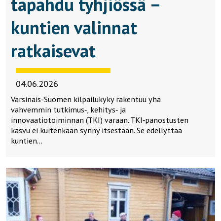
tapahdu tyhjiössä –
kuntien valinnat
ratkaisevat
04.06.2026
Varsinais-Suomen kilpailukyky rakentuu yhä
vahvemmin tutkimus‑, kehitys‑ ja
innovaatiotoiminnan (TKI) varaan. TKI‑panostusten
kasvu ei kuitenkaan synny itsestään. Se edellyttää
kuntien…