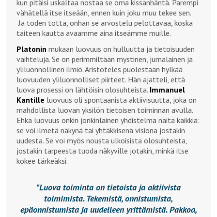
kun pitäisi uskaltaa nostaa se oma kissanhäntä. Parempi
vähätellä itse itseään, ennen kuin joku muu tekee sen.
Ja toden totta, onhan se arvostelu pelottavaa, koska
taiteen kautta avaamme aina itseämme muille.
Platonin
mukaan luovuus on hulluutta ja tietoisuuden
vaihteluja. Se on perimmiltään mystinen, jumalainen ja
yliluonnollinen ilmiö. Aristoteles puolestaan hylkää
luovuuden yliluonnolliset piirteet. Hän ajatteli, että
luova prosessi on lähtöisin olosuhteista.
Immanuel
Kantille
luovuus oli spontaanista aktiivisuutta, joka on
mahdollista luovan yksilön tietoisen toiminnan avulla.
Ehkä luovuus onkin jonkinlainen yhdistelmä näitä kaikkia:
se voi ilmetä näkynä tai yhtäkkisenä visiona jostakin
uudesta. Se voi myös nousta ulkoisista olosuhteista,
jostakin tarpeesta tuoda näkyville jotakin, minkä itse
kokee tärkeäksi.
Luova toiminta on tietoista ja aktiivista
toimimista. Tekemistä, onnistumista,
epäonnistumista ja uudelleen yrittämistä. Pakkoa,