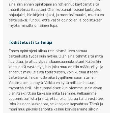
aina, niin ennen opintojani en rohjennut käyttänyt sitä
määritelmää itsestäni. Olen kutsunut itseäni laulajaksi,
ohjaajaksi, käsikirjoittajaksi, ja moneksi muuksi, mutta en
taiteilijaksi. Tuntuu, että vasta opintojen ja todistuksen
myötä minulla on siihen lupa.
Todistetusti taiteilija
Ennen opintojeni alkua tein täsmälleen samaa
taiteellista työtä kuin nytkin. Olen aina tehnyt sitä mitä
huvittaa, ja ollut ylpeä aikaansaannoksistani. Kuitenkin
koen, että vasta nyt, kun joku muu on niin määritellyt ja
antanut minulle siitä todistuksen, voin kutsua itseäni
taiteilijaksi. Taidan olla aika tyypillinen suomalainen.
Vaatimaton ja nöyrä. Vaikka en kyllä millään haluasi
myöntää sitä. Me suomalaiset kun olemme usein aivan
liian itsekriittisiä kaikessa mitä teemme. Pelkäämme
epäonnistumista ja sitä, että joku nauraa tai arvostelee.
Joka kuuseen kurkottaa, se katajaan kapsahtaa. Tämä ja
moni muu piikikäs sanonta kaikuu korvissamme silloin,