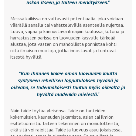
uskoa itseen, ja taiteen merkitykseen.
Meissä kaikissa on valtavasti potentiaalia, joka voidaan
väärällä sanalla tai vähättelevällä asenteella nujertaa.
Luova, vapaa ja kannustava ilmapiiri koulussa, kotona ja
harrastusten parissa on luovuuden kasvulle tärkeää
alustaa, jota vasten on mahdollista ponnistaa kohti
niitä ilmaisun muotoja, jotka innostavat ja tuntuvat
itsestä hyvältä.
Kun ihminen kokee oman luovuuden kautta
syntyneen rehellisen lopputuloksen hyvänä ja
oikeana, se todennäköisesti tuntuu myös oikealta ja
hyvältä mudenkin mielestä.
Näin taide löytää yleisönsä. Taide on tunteiden,
kokemuksien, kauneuden jakamista, asian tai ilmiön
esilletuomista. Taiteen tekeminen on moniulotteista,
eikä sitä voi rajoittaa. Taide ja luovuus asuu jokaisessa,