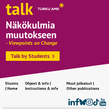
Näkökulmia
muutokseen
- Viewpoints on Change
Talk by Students
Etusivu
Ohjeet & info |
Muut julkaisut |
| Home
Instructions & info
Other publications