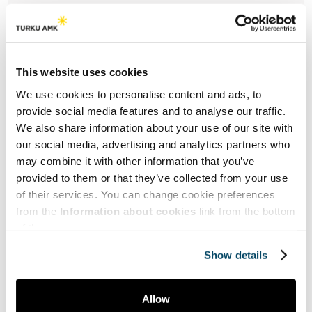
Mitä pidit artikkelista?
This website uses cookies
Tykkäsin
10
Tästä on hyötyä minulle
0
We use cookies to personalise content and ads, to
provide social media features and to analyse our traffic.
We also share information about your use of our site with
Kiinnostuin aiheesta
0
Ei mitään uutta
0
our social media, advertising and analytics partners who
may combine it with other information that you’ve
En ymmärtänyt artikkelia
1
provided to them or that they’ve collected from your use
of their services. You can change cookie preferences
from the
Information about cookies
link from the bottom
of the page.
Vastaa
Show details
Sähköpostiosoitettasi ei julkaista.
Pakolliset kentät
on merkitty
*
Kommentti
*
Allow