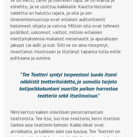
se on vietti, tarve ja olemisen tapa. Se on elämä ja
elinehto, ja se ulottuu kaikkialle. Kautta historian
taidetta on haluttu rajata, ja sitä ja sen
ilmenemismuotoja ovat erilaiset auktoriteetit
halunneet ohjata ja valvoa. Milloin sitä ovat tehneet
poliitikot, uskonnot, valtiot, milloin erilaisien
mieltymyksiensä mukaiset mesenaatit ja apurahojen
jakajat tai äidit ja isät. Silti se on aina rönsynnyt,
muuttanut muotoaan ja löytänyt tapansa tulla esille
puhtaana ja uutena.
Tee Teatteri syntyi tarpeestani luoda itseni
näköistä teatteritaidetta, ja samalla tarjota
kotipaikkakuntani nuorille paikan harrastaa
teatteria sekä itseilmaisua.
Nimi kertoo kaiken oleellisen perustamastani
teatterista. Tee itse, luo itse teatterisi, kerro itsellesi
tärkeä asia teatterin keinoin. Kaikki ideat ovat
arvokkaita, ja kaikkien ääni saa kuulua. Tee Teatteri on