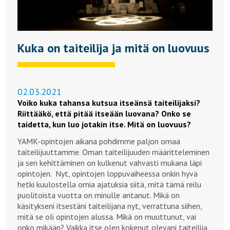
Kuka on taiteilija ja mitä on luovuus
02.03.2021
Voiko kuka tahansa kutsua itseänsä taiteilijaksi?
Riittääkö, että pitää itseään luovana? Onko se
taidetta, kun luo jotakin itse. Mitä on luovuus?
YAMK-opintojen aikana pohdimme paljon omaa
taiteilijuuttamme. Oman taiteilijuuden määritteleminen
ja sen kehittäminen on kulkenut vahvasti mukana läpi
opintojen. Nyt, opintojen loppuvaiheessa onkin hyvä
hetki kuulostella omia ajatuksia siitä, mitä tämä reilu
puolitoista vuotta on minulle antanut. Mikä on
käsitykseni itsestäni taiteilijana nyt, verrattuna siihen,
mitä se oli opintojen alussa. Mikä on muuttunut, vai
onko mikään? Vaikka itse olen kokenut olevani taiteilija