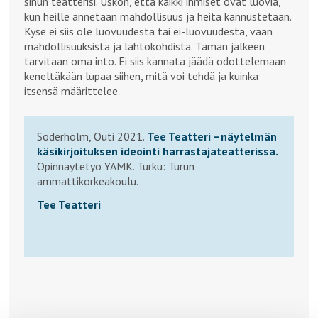
sinun teatterisi. Uskon, että kaikki ihmiset ovat luovia,
kun heille annetaan mahdollisuus ja heitä kannustetaan.
Kyse ei siis ole luovuudesta tai ei-luovuudesta, vaan
mahdollisuuksista ja lähtökohdista. Tämän jälkeen
tarvitaan oma into. Ei siis kannata jäädä odottelemaan
keneltäkään lupaa siihen, mitä voi tehdä ja kuinka
itsensä määrittelee.
Söderholm, Outi 2021.
Tee Teatteri –näytelmän
käsikirjoituksen ideointi harrastajateatterissa.
Opinnäytetyö YAMK. Turku: Turun
ammattikorkeakoulu.
Tee Teatteri