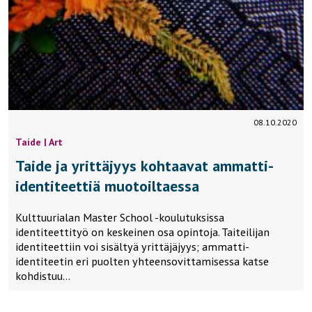
08.10.2020
Taide | Art
Taide ja yrittäjyys kohtaavat ammatti-
identiteettiä muotoiltaessa
Kulttuurialan Master School -koulutuksissa
identiteettityö on keskeinen osa opintoja. Taiteilijan
identiteettiin voi sisältyä yrittäjäjyys; ammatti-
identiteetin eri puolten yhteensovittamisessa katse
kohdistuu…