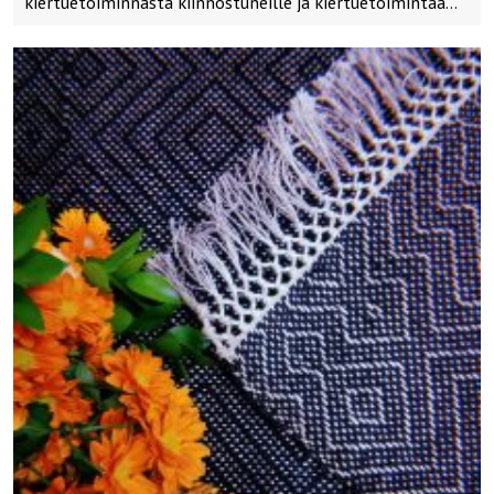
kiertuetoiminnasta kiinnostuneille ja kiertuetoimintaa…