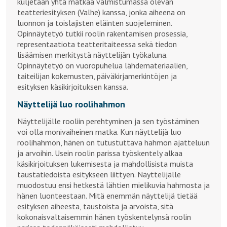
kuljetaan yhtä matkaa valmistumassa olevan
teatteriesityksen (Valhe) kanssa, jonka aiheena on
luonnon ja toislajisten eläinten suojeleminen.
Opinnäytetyö tutkii roolin rakentamisen prosessia,
representaatiota teatteritaiteessa sekä tiedon
lisäämisen merkitystä näyttelijän työkaluna.
Opinnäytetyö on vuoropuhelua lähdemateriaalien,
taiteilijan kokemusten, päiväkirjamerkintöjen ja
esityksen käsikirjoituksen kanssa.
Näyttelijä luo roolihahmon
Näyttelijälle rooliin perehtyminen ja sen työstäminen
voi olla monivaiheinen matka. Kun näyttelijä luo
roolihahmon, hänen on tutustuttava hahmon ajatteluun
ja arvoihin. Usein roolin parissa työskentely alkaa
käsikirjoituksen lukemisesta ja mahdollisista muista
taustatiedoista esitykseen liittyen. Näyttelijälle
muodostuu ensi hetkestä lähtien mielikuvia hahmosta ja
hänen luonteestaan. Mitä enemmän näyttelijä tietää
esityksen aiheesta, taustoista ja arvoista, sitä
kokonaisvaltaisemmin hänen työskentelynsä roolin