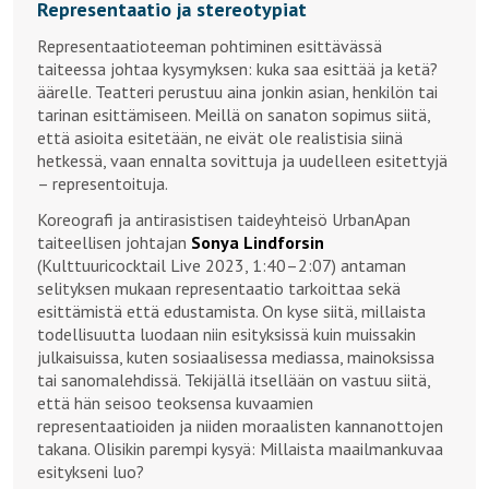
Representaatio ja stereotypiat
Representaatioteeman pohtiminen esittävässä
taiteessa johtaa kysymyksen: kuka saa esittää ja ketä?
äärelle. Teatteri perustuu aina jonkin asian, henkilön tai
tarinan esittämiseen. Meillä on sanaton sopimus siitä,
että asioita esitetään, ne eivät ole realistisia siinä
hetkessä, vaan ennalta sovittuja ja uudelleen esitettyjä
– representoituja.
Koreografi ja antirasistisen taideyhteisö UrbanApan
taiteellisen johtajan
Sonya Lindforsin
(Kulttuuricocktail Live 2023, 1:40–2:07) antaman
selityksen mukaan representaatio tarkoittaa sekä
esittämistä että edustamista. On kyse siitä, millaista
todellisuutta luodaan niin esityksissä kuin muissakin
julkaisuissa, kuten sosiaalisessa mediassa, mainoksissa
tai sanomalehdissä. Tekijällä itsellään on vastuu siitä,
että hän seisoo teoksensa kuvaamien
representaatioiden ja niiden moraalisten kannanottojen
takana. Olisikin parempi kysyä: Millaista maailmankuvaa
esitykseni luo?