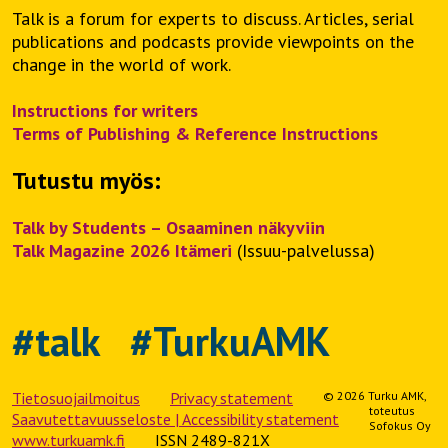
Talk is a forum for experts to discuss. Articles, serial
publications and podcasts provide viewpoints on the
change in the world of work.
Instructions for writers
Terms of Publishing & Reference Instructions
Tutustu myös:
Talk by Students – Osaaminen näkyviin
Talk Magazine 2026 Itämeri
(Issuu-palvelussa)
#talk #TurkuAMK
Tietosuojailmoitus
Privacy statement
© 2026 Turku AMK,
toteutus
Saavutettavuusseloste | Accessibility statement
Sofokus Oy
www.turkuamk.fi
ISSN 2489-821X