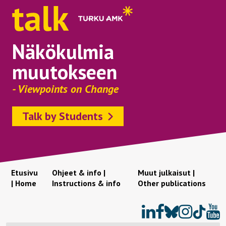
Näkökulmia
muutokseen
- Viewpoints on Change
Talk by Students
Etusivu
Ohjeet & info |
Muut julkaisut |
| Home
Instructions & info
Other publications