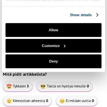
Näyttelijän omassa ajattelussa ja arvoissa tapahtuu
of the page.
muutoksia, jotka näkyvät keskustelujen lisäksi myös
valinnoissa. Näyttelijä valitsee useammin kasvisruokaa
Show details
ravintolassa, katsoo omia kotieläimiään uusin silmin ja
tekee kaupassa erilaisia ostoksia. Opinnäytetyön
lopputuloksena on väite: Taide muuttaa tekijäänsä.
Allow
Customize
Deny
Mitä pidit artikkelista?
Tykkäsin
3
Tästä on hyötyä minulle
0
Kiinnostuin aiheesta
0
Ei mitään uutta
0