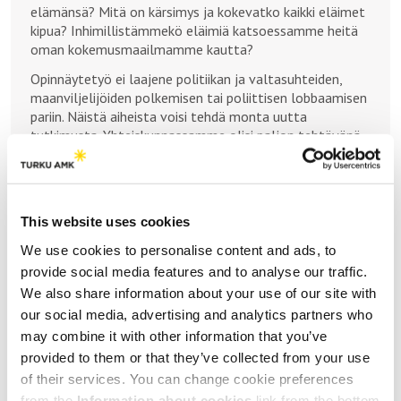
elämänsä? Mitä on kärsimys ja kokevatko kaikki eläimet
kipua? Inhimillistämmekö eläimiä katsoessamme heitä
oman kokemusmaailmamme kautta?
Opinnäytetyö ei laajene politiikan ja valtasuhteiden,
maanviljelijöiden polkemisen tai poliittisen lobbaamisen
pariin. Näistä aiheista voisi tehdä monta uutta
tutkimusta. Yhteiskunnassamme olisi paljon tehtävänä
eläinten oikeuksien puolesta.
Muutos
Näyttelijä on taiteellisen tutkimuksen myötä
This website uses cookies
myllerryksessä. Arvoja, ajattelua ja suhtautumista
We use cookies to personalise content and ads, to
eläimiin ravistellaan kovasti. Katsojapalautteet pitävät
esityksen aihetta tärkeänä, mutta osa katsojista olisi
provide social media features and to analyse our traffic.
kaivannut vielä rohkeampaa ja rajumpaa esitystä
We also share information about your use of our site with
aiheesta. Palautteista selviää, että tutkimuksen
our social media, advertising and analytics partners who
kohteena ollut roolityö oli pidetty ja uskottava.
may combine it with other information that you’ve
Näyttelijän pelko siitä, että hänet leimattaisiin
provided to them or that they’ve collected from your use
aktivistiksi, osoittautuu turhaksi ja kehottaa pohtimaan
of their services. You can change cookie preferences
miksi sellainen pelko alun perin oli syntynyt.
from the
Information about cookies
link from the bottom