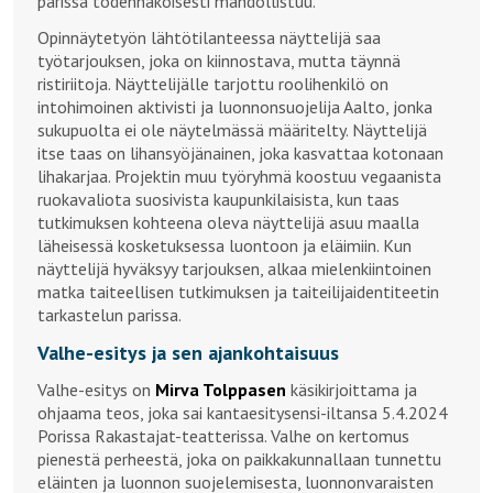
parissa todennäköisesti mahdollistuu.
Opinnäytetyön lähtötilanteessa näyttelijä saa
työtarjouksen, joka on kiinnostava, mutta täynnä
ristiriitoja. Näyttelijälle tarjottu roolihenkilö on
intohimoinen aktivisti ja luonnonsuojelija Aalto, jonka
sukupuolta ei ole näytelmässä määritelty. Näyttelijä
itse taas on lihansyöjänainen, joka kasvattaa kotonaan
lihakarjaa. Projektin muu työryhmä koostuu vegaanista
ruokavaliota suosivista kaupunkilaisista, kun taas
tutkimuksen kohteena oleva näyttelijä asuu maalla
läheisessä kosketuksessa luontoon ja eläimiin. Kun
näyttelijä hyväksyy tarjouksen, alkaa mielenkiintoinen
matka taiteellisen tutkimuksen ja taiteilijaidentiteetin
tarkastelun parissa.
Valhe-esitys ja sen ajankohtaisuus
Valhe-esitys on
Mirva Tolppasen
käsikirjoittama ja
ohjaama teos, joka sai kantaesitysensi-iltansa 5.4.2024
Porissa Rakastajat-teatterissa. Valhe on kertomus
pienestä perheestä, joka on paikkakunnallaan tunnettu
eläinten ja luonnon suojelemisesta, luonnonvaraisten