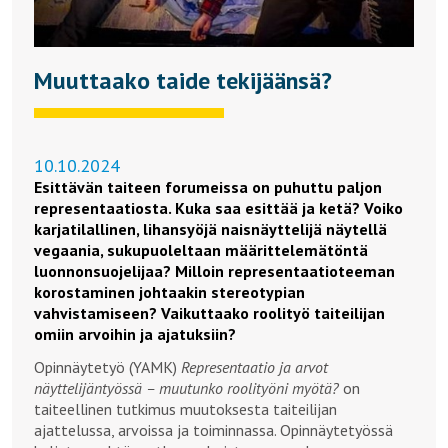
Muuttaako taide tekijäänsä?
10.10.2024
Esittävän taiteen forumeissa on puhuttu paljon
representaatiosta. Kuka saa esittää ja ketä? Voiko
karjatilallinen, lihansyöjä naisnäyttelijä näytellä
vegaania, sukupuoleltaan määrittelemätöntä
luonnonsuojelijaa? Milloin representaatioteeman
korostaminen johtaakin stereotypian
vahvistamiseen? Vaikuttaako roolityö taiteilijan
omiin arvoihin ja ajatuksiin?
Opinnäytetyö (YAMK)
Representaatio ja arvot
näyttelijäntyössä – muutunko roolityöni myötä?
on
taiteellinen tutkimus muutoksesta taiteilijan
ajattelussa, arvoissa ja toiminnassa. Opinnäytetyössä