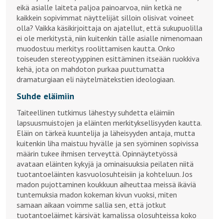
eikä asialle laiteta paljoa painoarvoa, niin ketkä ne
kaikkein sopivimmat näyttelijät silloin olisivat voineet
olla? Vaikka käsikirjoittaja on ajatellut, että sukupuolilla
ei ole merkitystä, niin kuitenkin tälle asialle nimenomaan
muodostuu merkitys roolittamisen kautta. Onko
toiseuden stereotyyppinen esittäminen itseään ruokkiva
kehä, jota on mahdoton purkaa puuttumatta
dramaturgiaan eli näytelmätekstien ideologiaan.
Suhde eläimiin
Taiteellinen tutkimus lähestyy suhdetta eläimiin
lapsuusmuistojen ja eläinten merkityksellisyyden kautta.
Eläin on tärkeä kuuntelija ja läheisyyden antaja, mutta
kuitenkin liha maistuu hyvälle ja sen syöminen sopivissa
määrin tukee ihmisen terveyttä. Opinnäytetyössä
avataan eläinten kykyjä ja ominaisuuksia peilaten niitä
tuotantoeläinten kasvuolosuhteisiin ja kohteluun. Jos
madon pujottaminen koukkuun aiheuttaa meissä ikäviä
tuntemuksia madon kokeman kivun vuoksi, miten
samaan aikaan voimme sallia sen, että jotkut
tuotantoeläimet kärsivät kamalissa olosuhteissa koko