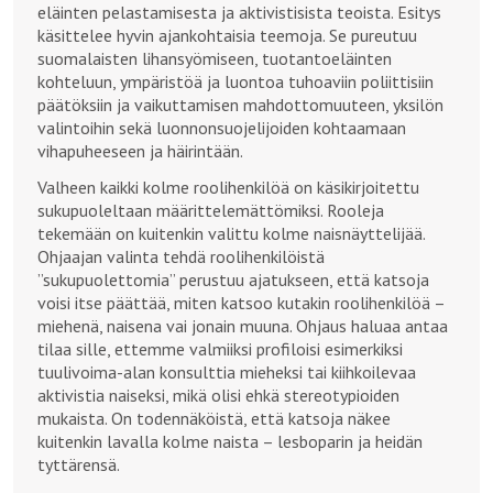
eläinten pelastamisesta ja aktivistisista teoista. Esitys
käsittelee hyvin ajankohtaisia teemoja. Se pureutuu
suomalaisten lihansyömiseen, tuotantoeläinten
kohteluun, ympäristöä ja luontoa tuhoaviin poliittisiin
päätöksiin ja vaikuttamisen mahdottomuuteen, yksilön
valintoihin sekä luonnonsuojelijoiden kohtaamaan
vihapuheeseen ja häirintään.
Valheen kaikki kolme roolihenkilöä on käsikirjoitettu
sukupuoleltaan määrittelemättömiksi. Rooleja
tekemään on kuitenkin valittu kolme naisnäyttelijää.
Ohjaajan valinta tehdä roolihenkilöistä
”sukupuolettomia” perustuu ajatukseen, että katsoja
voisi itse päättää, miten katsoo kutakin roolihenkilöä –
miehenä, naisena vai jonain muuna. Ohjaus haluaa antaa
tilaa sille, ettemme valmiiksi profiloisi esimerkiksi
tuulivoima-alan konsulttia mieheksi tai kiihkoilevaa
aktivistia naiseksi, mikä olisi ehkä stereotypioiden
mukaista. On todennäköistä, että katsoja näkee
kuitenkin lavalla kolme naista – lesboparin ja heidän
tyttärensä.