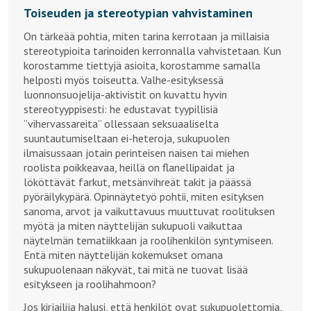
Toiseuden ja stereotypian vahvistaminen
On tärkeää pohtia, miten tarina kerrotaan ja millaisia
stereotypioita tarinoiden kerronnalla vahvistetaan. Kun
korostamme tiettyjä asioita, korostamme samalla
helposti myös toiseutta. Valhe-esityksessä
luonnonsuojelija-aktivistit on kuvattu hyvin
stereotyyppisesti: he edustavat tyypillisiä
”vihervassareita” ollessaan seksuaaliselta
suuntautumiseltaan ei-heteroja, sukupuolen
ilmaisussaan jotain perinteisen naisen tai miehen
roolista poikkeavaa, heillä on flanellipaidat ja
lököttävät farkut, metsänvihreät takit ja päässä
pyöräilykypärä. Opinnäytetyö pohtii, miten esityksen
sanoma, arvot ja vaikuttavuus muuttuvat roolituksen
myötä ja miten näyttelijän sukupuoli vaikuttaa
näytelmän tematiikkaan ja roolihenkilön syntymiseen.
Entä miten näyttelijän kokemukset omana
sukupuolenaan näkyvät, tai mitä ne tuovat lisää
esitykseen ja roolihahmoon?
Jos kirjailija halusi, että henkilöt ovat sukupuolettomia,