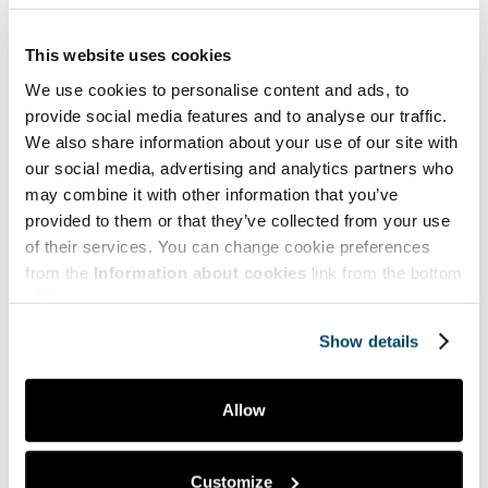
Ympäristö | Environment
Yrittäjyys | Entrepreneurship
This website uses cookies
We use cookies to personalise content and ads, to
provide social media features and to analyse our traffic.
Suosituimmat | Most popular
We also share information about your use of our site with
our social media, advertising and analytics partners who
Dilukshi Soysa,
may combine it with other information that you’ve
Tommy Lyons,
provided to them or that they’ve collected from your use
Mari Lahti,
of their services. You can change cookie preferences
Johanna Berg
from the
Information about cookies
link from the bottom
Melodic project promotes mental health
of the page.
among young adults with cancer
12.05.2026
Show details
Petri Lappalainen
Taiteilijaidentiteetin rakentuminen
Allow
20.05.2026
Customize