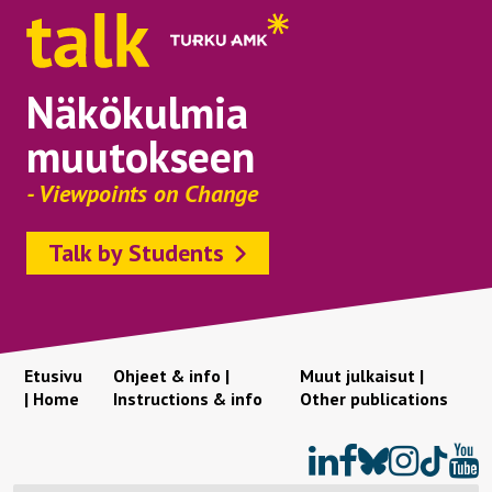
Näkökulmia
muutokseen
- Viewpoints on Change
Talk by Students
Etusivu
Ohjeet & info |
Muut julkaisut |
| Home
Instructions & info
Other publications