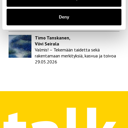
Marja Jälkö
Lasten ja aikuisten jaetut äänipolut – Mikä
on lasten itse tuottaman taiteen ja
Deny
kulttuurin asema varhaiskasvatuksessa?
28.05.2026
Timo Tanskanen,
Viivi Seirala
Valmis! – Tekemään taidetta sekä
rakentamaan merkityksiä, kasvua ja toivoa
29.05.2026