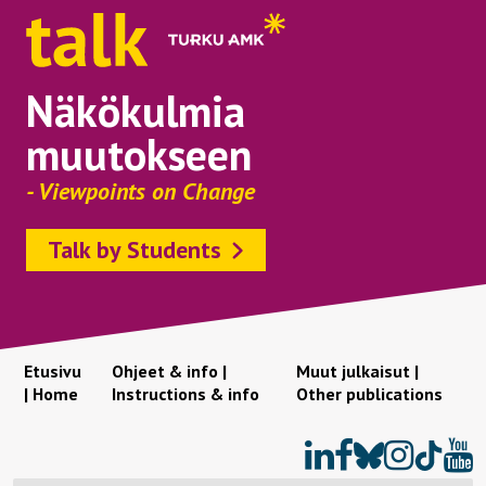
Näkökulmia
muutokseen
- Viewpoints on Change
Talk by Students
Etusivu
Ohjeet & info |
Muut julkaisut |
| Home
Instructions & info
Other publications