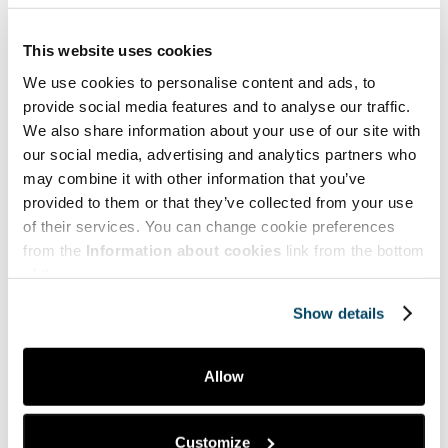
Ympäristö | Environment
Yrittäjyys | Entrepreneurship
This website uses cookies
We use cookies to personalise content and ads, to
provide social media features and to analyse our traffic.
Suosituimmat | Most popular
We also share information about your use of our site with
our social media, advertising and analytics partners who
Dilukshi Soysa,
may combine it with other information that you’ve
Tommy Lyons,
provided to them or that they’ve collected from your use
Mari Lahti,
of their services. You can change cookie preferences
Johanna Berg
from the
Information about cookies
link from the bottom
Melodic project promotes mental health
of the page.
among young adults with cancer
12.05.2026
Show details
Petri Lappalainen
Taiteilijaidentiteetin rakentuminen
Allow
20.05.2026
Customize