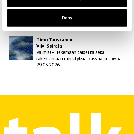
Marja Jälkö
Lasten ja aikuisten jaetut äänipolut – Mikä
on lasten itse tuottaman taiteen ja
Deny
kulttuurin asema varhaiskasvatuksessa?
28.05.2026
Timo Tanskanen,
Viivi Seirala
Valmis! – Tekemään taidetta sekä
rakentamaan merkityksiä, kasvua ja toivoa
29.05.2026