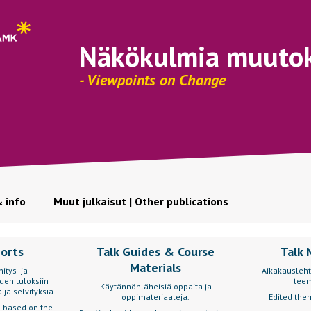
Näkökulmia muuto
- Viewpoints on Change
& info
Muut julkaisut | Other publications
ports
Talk Guides & Course
Talk 
Materials
itys- ja
Aikakausleht
den tuloksiin
teem
Käytännönläheisiä oppaita ja
 ja selvityksiä.
oppimateriaaleja.
Edited them
s based on the