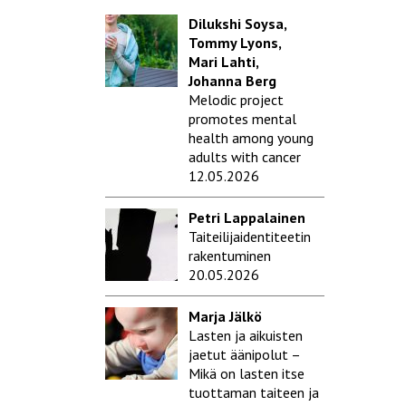
Dilukshi Soysa,
Tommy Lyons,
Mari Lahti,
Johanna Berg
Melodic project
promotes mental
health among young
adults with cancer
12.05.2026
Petri Lappalainen
Taiteilijaidentiteetin
rakentuminen
20.05.2026
Marja Jälkö
Lasten ja aikuisten
jaetut äänipolut –
Mikä on lasten itse
tuottaman taiteen ja