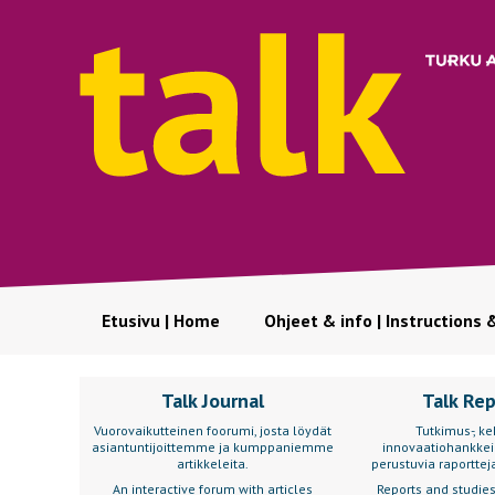
Etusivu | Home
Ohjeet & info | Instructions 
Talk Journal
Talk Re
Vuorovaikutteinen foorumi, josta löydät
Tutkimus-, keh
asiantuntijoittemme ja kumppaniemme
innovaatiohankkei
artikkeleita.
perustuvia raportteja
An interactive forum with articles
Reports and studie