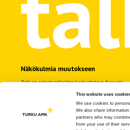
Näkökulmia muutokseen
Talk on asiantuntijoiden keskusteleva foorumi.
Artikkelit, sarjajulkaisut ja podcastit tuovat
This website uses cookie
näkökulmia työelämän muutokseen.
We use cookies to personal
Kirjoittajan ohjeet
We also share information 
Julkaisuehdot ja viittausohje
partners who may combine i
from your use of their se