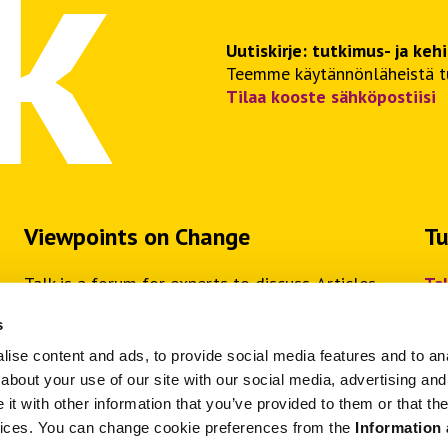
Uutiskirje: tutkimus- ja keh
Teemme käytännönläheistä tut
Tilaa kooste sähköpostiisi
Viewpoints on Change
Tu
Talk is a forum for experts to discuss. Articles,
Ta
serial publications and podcasts provide viewpoints
Ta
s
on the change in the world of work.
ise content and ads, to provide social media features and to anal
Instructions for writers
about your use of our site with our social media, advertising and
Terms of Publishing & Reference Instructions
t with other information that you’ve provided to them or that the
rvices. You can change cookie preferences from the
Information