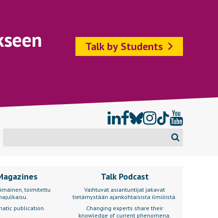
kseen
Talk by Students
Magazines
Talk Podcast
imäinen, toimitettu
Vaihtuvat asiantuntijat jakavat
ajulkaisu.
tietämystään ajankohtaisista ilmiöistä.
atic publication.
Changing experts share their
knowledge of current phenomena.