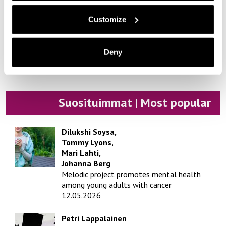
Taide | Art
Customize
Tekniikka | Engineering
Ympäristö | Environment
Deny
Yrittäjyys | Entrepreneurship
Suosituimmat | Most popular
Dilukshi Soysa,
Tommy Lyons,
Mari Lahti,
Johanna Berg
Melodic project promotes mental health
among young adults with cancer
12.05.2026
Petri Lappalainen