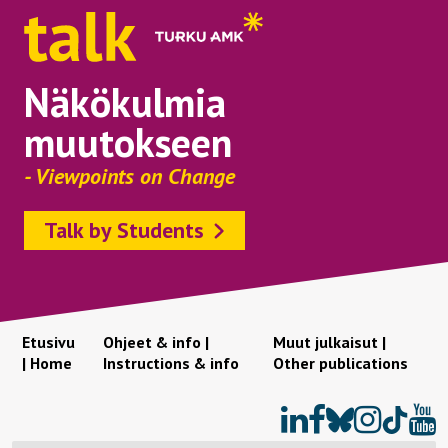
Näkökulmia
muutokseen
- Viewpoints on Change
Talk by Students
Etusivu
Ohjeet & info |
Muut julkaisut |
| Home
Instructions & info
Other publications