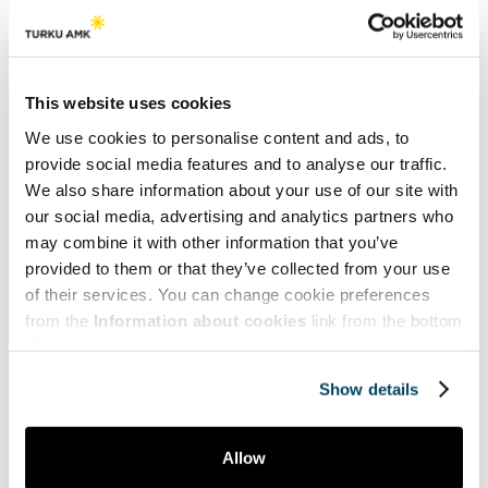
Artikkelit käyttäjältä
Sini Eloranta
TtT, dosentti, yliopettaja, Turun
ammattikorkeakoulu
This website uses cookies
We use cookies to personalise content and ads, to
Eloranta on koulutukseltaan sairaanhoitaja, TtT ja
provide social media features and to analyse our traffic.
hoitotieteen dosentti. Hän työskentelee yliopettajana
We also share information about your use of our site with
YAMK-koulutuksessa.
our social media, advertising and analytics partners who
may combine it with other information that you’ve
provided to them or that they’ve collected from your use
of their services. You can change cookie preferences
Teemat | Themes
from the
Information about cookies
link from the bottom
of the page.
Hyve | Health and Well-being
Show details
Myynti | Sales
Puheenvuoroja | Comments
Allow