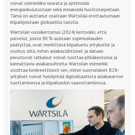
voivat esimerkiksi seurata ja optimoida
energiankulutustaan sekä ennakoida huoltotarpeitaan.
Tämä on auttanut osaltaan Wärtsilää erottautumaan
kilpailijoistaan globaalilla tasolla.
Wärtsilän vuosikertomus (2024) kertookin, että
palvelut, joista 90 % uusitaan sopimuskauden
päätyttyä, ovat merkittävä kilpailuetu yritykselle ja
osoitus siitä, miten asiakaslähtöiset ja dataan
perustuvat ratkaisut voivat tuottaa pitkäkestoisia ja
kannattavia asiakassuhteita. Wärtsilän esimerkki
osoittaa konkreettisesti sen, miten suomalaiset B2B-
yritykset voivat hyödyntää digitalisaatiota asiakasarvon
tuottamisessa ja kilpailuedun saavuttamisessa.