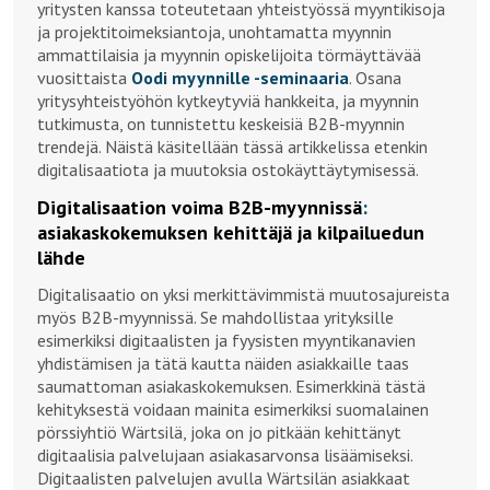
yritysten kanssa toteutetaan yhteistyössä myyntikisoja
ja projektitoimeksiantoja, unohtamatta myynnin
ammattilaisia ja myynnin opiskelijoita törmäyttävää
vuosittaista
Oodi myynnille -seminaaria
. Osana
yritysyhteistyöhön kytkeytyviä hankkeita, ja myynnin
tutkimusta, on tunnistettu keskeisiä B2B-myynnin
trendejä. Näistä käsitellään tässä artikkelissa etenkin
digitalisaatiota ja muutoksia ostokäyttäytymisessä.
Digitalisaation voima B2B-myynnissä
:
asiakaskokemuksen kehittäjä ja kilpailuedun
lähde
Digitalisaatio on yksi merkittävimmistä muutosajureista
myös B2B-myynnissä. Se mahdollistaa yrityksille
esimerkiksi digitaalisten ja fyysisten myyntikanavien
yhdistämisen ja tätä kautta näiden asiakkaille taas
saumattoman asiakaskokemuksen. Esimerkkinä tästä
kehityksestä voidaan mainita esimerkiksi suomalainen
pörssiyhtiö Wärtsilä, joka on jo pitkään kehittänyt
digitaalisia palvelujaan asiakasarvonsa lisäämiseksi.
Digitaalisten palvelujen avulla Wärtsilän asiakkaat