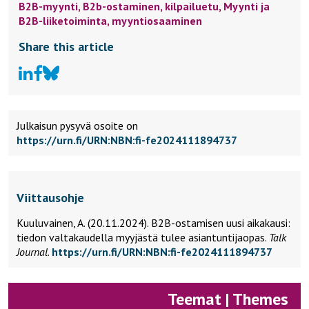
B2B-myynti,
B2b-ostaminen,
kilpailuetu,
Myynti ja
B2B-liiketoiminta,
myyntiosaaminen
Share this article
Julkaisun pysyvä osoite on
https://urn.fi/URN:NBN:fi-fe2024111894737
Viittausohje
Kuuluvainen, A. (20.11.2024).
B2B-ostamisen uusi aikakausi:
tiedon valtakaudella myyjästä tulee asiantuntijaopas.
Talk
Journal
.
https://urn.fi/URN:NBN:fi-fe2024111894737
Teemat | Themes