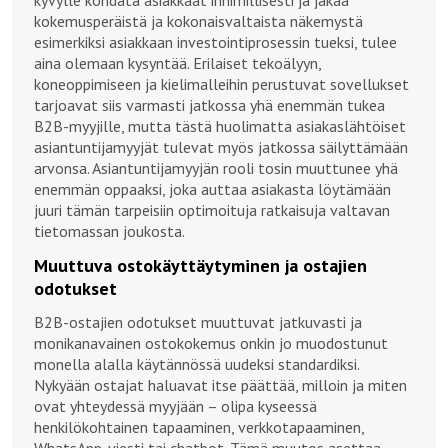
kyvylle kohdata asiakkaat inhimillisesti ja jakaa
kokemusperäistä ja kokonaisvaltaista näkemystä
esimerkiksi asiakkaan investointiprosessin tueksi, tulee
aina olemaan kysyntää. Erilaiset tekoälyyn,
koneoppimiseen ja kielimalleihin perustuvat sovellukset
tarjoavat siis varmasti jatkossa yhä enemmän tukea
B2B-myyjille, mutta tästä huolimatta asiakaslähtöiset
asiantuntijamyyjät tulevat myös jatkossa säilyttämään
arvonsa. Asiantuntijamyyjän rooli tosin muuttunee yhä
enemmän oppaaksi, joka auttaa asiakasta löytämään
juuri tämän tarpeisiin optimoituja ratkaisuja valtavan
tietomassan joukosta.
Muuttuva ostokäyttäytyminen ja ostajien
odotukset
B2B-ostajien odotukset muuttuvat jatkuvasti ja
monikanavainen ostokokemus onkin jo muodostunut
monella alalla käytännössä uudeksi standardiksi.
Nykyään ostajat haluavat itse päättää, milloin ja miten
ovat yhteydessä myyjään – olipa kyseessä
henkilökohtainen tapaaminen, verkkotapaaminen,