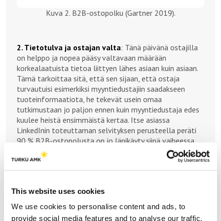
Kuva 2. B2B-ostopolku (Gartner 2019).
2. Tietotulva ja ostajan valta
: Tänä päivänä ostajilla
on helppo ja nopea pääsy valtavaan määrään
korkealaatuista tietoa liittyen lähes asiaan kuin asiaan.
Tämä tarkoittaa sitä, että sen sijaan, että ostaja
turvautuisi esimerkiksi myyntiedustajiin saadakseen
tuoteinformaatiota, he tekevät usein omaa
tutkimustaan jo paljon ennen kuin myyntiedustaja edes
kuulee heistä ensimmäistä kertaa. Itse asiassa
LinkedInin toteuttaman selvityksen perusteella peräti
90 % B2B-ostopolusta on jo läpikäyty siinä vaiheessa,
kun ostaja ottaa yhteyttä myyjän edustajaan (kts.
esimerkiksi Advertising Week 2023). Tämä muutos
vähentää myyntiedustajien roolia ensisijaisina
tiedonlähteinä. Toisaalta se korostaa tarvetta
This website uses cookies
asiantuntijamyynnin osaajille. Myyjät, jotka aidosti
haluavat auttaa asiakaitaan ja opastavat näitä läpi
We use cookies to personalise content and ads, to
tiedon ”yliannostuksen” tarjoamalla kokemusperusteista
provide social media features and to analyse our traffic.