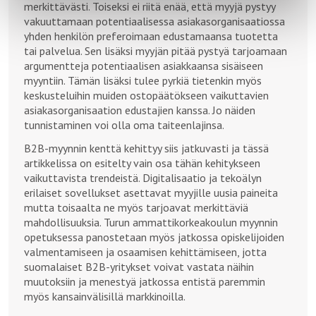
merkittävästi. Toiseksi ei riitä enää, että myyjä pystyy
vakuuttamaan potentiaalisessa asiakasorganisaatiossa
yhden henkilön preferoimaan edustamaansa tuotetta
tai palvelua. Sen lisäksi myyjän pitää pystyä tarjoamaan
argumentteja potentiaalisen asiakkaansa sisäiseen
myyntiin. Tämän lisäksi tulee pyrkiä tietenkin myös
keskusteluihin muiden ostopäätökseen vaikuttavien
asiakasorganisaation edustajien kanssa. Jo näiden
tunnistaminen voi olla oma taiteenlajinsa.
B2B-myynnin kenttä kehittyy siis jatkuvasti ja tässä
artikkelissa on esitelty vain osa tähän kehitykseen
vaikuttavista trendeistä. Digitalisaatio ja tekoälyn
erilaiset sovellukset asettavat myyjille uusia paineita
mutta toisaalta ne myös tarjoavat merkittäviä
mahdollisuuksia. Turun ammattikorkeakoulun myynnin
opetuksessa panostetaan myös jatkossa opiskelijoiden
valmentamiseen ja osaamisen kehittämiseen, jotta
suomalaiset B2B-yritykset voivat vastata näihin
muutoksiin ja menestyä jatkossa entistä paremmin
myös kansainvälisillä markkinoilla.