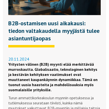
B2B-ostamisen uusi aikakausi:
tiedon valtakaudella myyjästä tulee
asiantuntijaopas
20.11.2024
Yritysten välinen (B2B) myynti elää merkittävää
murroskautta. Globalisaatio, teknologinen kehitys
ja kestävän kehityksen vaatimukset ovat
muuttaneet kaupankäynnin dynamiikkaa. Tämä on
tuonut uusia haasteita ja mahdollisuuksia myös
suomalaisille yrityksille.
Turun ammattikorkeakoulun myynnin opetuksessa ja
tutkimuksessa seurataan tiiviisti, kuinka nämä
muutokset vaikuttavat B2B-myyntiin ja millaisia taitoja