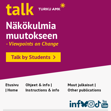
Näkökulmia
muutokseen
- Viewpoints on Change
Talk by Students
Etusivu
Ohjeet & info |
Muut julkaisut |
| Home
Instructions & info
Other publications