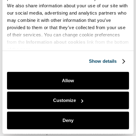
näkemystä tulevat jatkossakin olemaan kullanarvoisia
We also share information about your use of our site with
työnantajilleen.
our social media, advertising and analytics partners who
may combine it with other information that you’ve
Sen sijaan, että ostaja turvautuisi esimerkiksi
provided to them or that they’ve collected from your use
myyntiedustajiin saadakseen tuoteinformaatiota, he
of their services. You can change cookie preferences
tekevät usein omaa tutkimustaan jo paljon ennen
from the
Information about cookies
link from the bottom
kuin myyntiedustaja edes kuulee heistä
of the page.
ensimmäistä kertaa.
Show details
3. Päätöksentekijöiden lukumäärän kasvu
: Gartnerin
(2019) selvityksessä 77 prosenttia B2B-ostajista
Allow
kertoo, että he kokivat viimeisimmän edustamalleen
yritykselle toteutetun hankinnan olleen erittäin
monimutkainen. Tyypillisesti tällaisen hankinnan B2B-
ostoryhmään kuuluu samaisen selvityksen mukaan
Customize
nykyään jo kuudesta kymmeneen päätöksentekijää,
joista jokainen pohjaa näkemyksensä neljästä viiteen
itsenäisesti hankittuun tietolähteeseen. Mitä tämä
Deny
tarkoittaa myyjälle? Paljonkin. Ensinnäkin sosiaalisen
median rooli ostopäätöksiin vaikuttamisessa on noussut