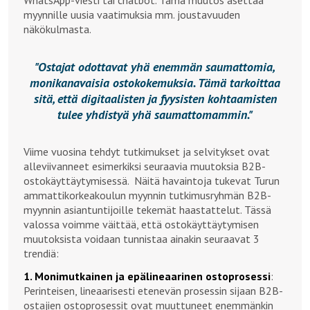
WhatsApp-viesti tai chatbot. Tämä muutos asettaa
myynnille uusia vaatimuksia mm. joustavuuden
näkökulmasta.
Ostajat odottavat yhä enemmän saumattomia,
monikanavaisia ostokokemuksia. Tämä tarkoittaa
sitä, että digitaalisten ja fyysisten kohtaamisten
tulee yhdistyä yhä saumattomammin.
Viime vuosina tehdyt tutkimukset ja selvitykset ovat
alleviivanneet esimerkiksi seuraavia muutoksia B2B-
ostokäyttäytymisessä. Näitä havaintoja tukevat Turun
ammattikorkeakoulun myynnin tutkimusryhmän B2B-
myynnin asiantuntijoille tekemät haastattelut. Tässä
valossa voimme väittää, että ostokäyttäytymisen
muutoksista voidaan tunnistaa ainakin seuraavat 3
trendiä:
1. Monimutkainen ja epälineaarinen ostoprosessi
:
Perinteisen, lineaarisesti etenevän prosessin sijaan B2B-
ostajien ostoprosessit ovat muuttuneet enemmänkin