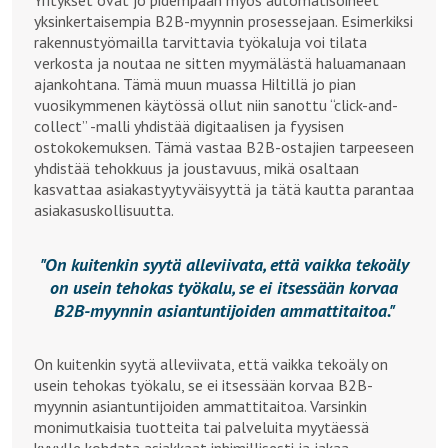
Yritykset ovat jo pidempään myös automatisoineet
yksinkertaisempia B2B-myynnin prosessejaan. Esimerkiksi
rakennustyömailla tarvittavia työkaluja voi tilata
verkosta ja noutaa ne sitten myymälästä haluamanaan
ajankohtana. Tämä muun muassa Hiltillä jo pian
vuosikymmenen käytössä ollut niin sanottu “click-and-
collect” -malli yhdistää digitaalisen ja fyysisen
ostokokemuksen. Tämä vastaa B2B-ostajien tarpeeseen
yhdistää tehokkuus ja joustavuus, mikä osaltaan
kasvattaa asiakastyytyväisyyttä ja tätä kautta parantaa
asiakasuskollisuutta.
On kuitenkin syytä alleviivata, että vaikka tekoäly
on usein tehokas työkalu, se ei itsessään korvaa
B2B-myynnin asiantuntijoiden ammattitaitoa.
On kuitenkin syytä alleviivata, että vaikka tekoäly on
usein tehokas työkalu, se ei itsessään korvaa B2B-
myynnin asiantuntijoiden ammattitaitoa. Varsinkin
monimutkaisia tuotteita tai palveluita myytäessä