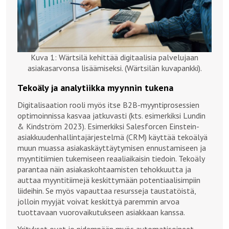
Kuva 1: Wärtsilä kehittää digitaalisia palvelujaan
asiakasarvonsa lisäämiseksi. (Wärtsilän kuvapankki).
Tekoäly ja analytiikka myynnin tukena
Digitalisaation rooli myös itse B2B-myyntiprosessien
optimoinnissa kasvaa jatkuvasti (kts. esimerkiksi Lundin
& Kindström 2023). Esimerkiksi Salesforcen Einstein-
asiakkuudenhallintajärjestelmä (CRM) käyttää tekoälyä
muun muassa asiakaskäyttäytymisen ennustamiseen ja
myyntitiimien tukemiseen reaaliaikaisin tiedoin. Tekoäly
parantaa näin asiakaskohtaamisten tehokkuutta ja
auttaa myyntitiimejä keskittymään potentiaalisimpiin
liideihin. Se myös vapauttaa resursseja taustatöistä,
jolloin myyjät voivat keskittyä paremmin arvoa
tuottavaan vuorovaikutukseen asiakkaan kanssa.