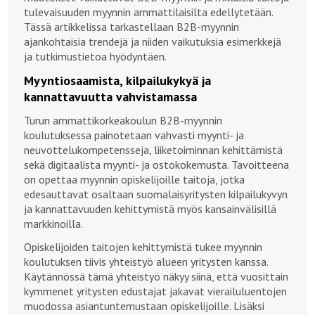
tulevaisuuden myynnin ammattilaisilta edellytetään.
Tässä artikkelissa tarkastellaan B2B-myynnin
ajankohtaisia trendejä ja niiden vaikutuksia esimerkkejä
ja tutkimustietoa hyödyntäen.
Myyntiosaamista, kilpailukykyä ja
kannattavuutta vahvistamassa
Turun ammattikorkeakoulun B2B-myynnin
koulutuksessa painotetaan vahvasti myynti- ja
neuvottelukompetensseja, liiketoiminnan kehittämistä
sekä digitaalista myynti- ja ostokokemusta. Tavoitteena
on opettaa myynnin opiskelijoille taitoja, jotka
edesauttavat osaltaan suomalaisyritysten kilpailukyvyn
ja kannattavuuden kehittymistä myös kansainvälisillä
markkinoilla.
Opiskelijoiden taitojen kehittymistä tukee myynnin
koulutuksen tiivis yhteistyö alueen yritysten kanssa.
Käytännössä tämä yhteistyö näkyy siinä, että vuosittain
kymmenet yritysten edustajat jakavat vierailuluentojen
muodossa asiantuntemustaan opiskelijoille. Lisäksi