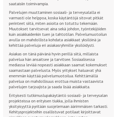
saataisiin toimivampia.
Palvelujen muuttaminen sosiaali- ja terveysalalla ei
varmasti ole helppoa, koska käytäntöjä sitovat pitkät
perinteet siitä, miten asioita on totuttu tekemään.
Muutokset tarvitsevat aina sekä johdon, työntekijöiden
kuin asiakkaidenkin tuen ja tahtotilan. Palvelumuotoilun
avulla on mahdollista kohdata asiakkaat yksilöinä ja
kehittää palveluja eri asiakasryhmille yksilöidysti.
Asiakas on tänä päivänä hyvin perillä siitä, millaista
palvelua hän ansaitsee ja tarvitsee. Sosiaalisessa
mediassa leviää nopeasti asiakkaan saamat kokemukset
saamastaan palvelusta. Myös yritykset haluavat yhä
enemmän käyttää palvelumuotoilua. Kehittämällä
palvelua on mahdollisuus erottua muista vastaavista
palvelujen tarjoajista ja saada lisää asiakkaita.
Erityisesti tutkimuslupakäytäntö sosiaali- ja terveysalan
projekteissa on erityisen tiukka, jolla ihmisten
yksityisyyttä pyritään suojelemaan äärimmäisen tarkasti.
Kehitysprojekteihin osallistuvat potilaat kirjoittavat