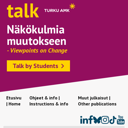
Näkökulmia
muutokseen
- Viewpoints on Change
Talk by Students
Etusivu
Ohjeet & info |
Muut julkaisut |
| Home
Instructions & info
Other publications