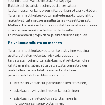
suunnitellaan vaihtoehtoisia konsepteja.
Ratkaisuehdotuksien toimivuutta testataan
käytännössä, jonka jälkeen niitä voidaan ottaa käyttöön.
Turun ammattikorkeakoulun palvelumuotoiluprojektit
mukailivat tätä prosessimallia lähes yksiselitteisesti.
Mallia ei kuitenkaan tarvitse noudattaa orjallisesti, vaan
sitä voidaan muokata haluamalla tavalla
toimivammaksi projektista ja aikataulusta riippuen.
Palvelumuotoilusta on moneen
Turun ammattikorkeakoulu on tehnyt viime vuosina
useita palvelumuotoiluprojekteja sosiaali- ja
terveysalan toimijoille asiakkaan palvelukokemuksen
kehittämiseksi siten, että palvelusta tunnistetaan
mahdolliset epäkohdat ja näihin kehitetään
parannusehdotuksia. Aiheina on ollut:
internetin vertaistukipalveluiden kehittäminen,
asiakkaan hyvinvointihetken kehittäminen,
asiakkaan palvelupolun selvittäminen ja
hoitoprosessin sujuvoittaminen,