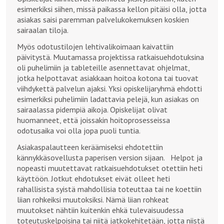
esimerkiksi siihen, missä paikassa kellon pitäisi olla, jotta
asiakas saisi paremman palvelukokemuksen koskien
sairaalan tiloja.
Myös odotustilojen lehtivalikoimaan kaivattiin
päivitystä. Muutamassa projektissa ratkaisuehdotuksina
oli puhelimiin ja tableteille asennettavat ohjelmat,
jotka helpottavat asiakkaan hoitoa kotona tai tuovat
viihdykettä palvelun ajaksi. Yksi opiskelijaryhmä ehdotti
esimerkiksi puhelimiin ladattavia pelejä, kun asiakas on
sairaalassa pidempiä aikoja. Opiskelijat olivat
huomanneet, että joissakin hoitoprosesseissa
odotusaika voi olla jopa puoli tuntia.
Asiakaspalautteen keräämiseksi ehdotettiin
kännykkäsovellusta paperisen version sijaan. Helpot ja
nopeasti muutettavat ratkaisuehdotukset otettiin heti
käyttöön. Jotkut ehdotukset eivät olleet heti
rahallisista syistä mahdollisia toteuttaa tai ne koettiin
liian rohkeiksi muutoksiksi. Nämä liian rohkeat
muutokset nähtiin kuitenkin ehkä tulevaisuudessa
toteutuskelpoisina tai niitä jatkokehitetään, jotta niistä