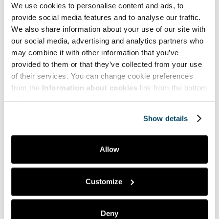
We use cookies to personalise content and ads, to
provide social media features and to analyse our traffic.
Muotoilun opiskelijoiden tekemät palvelupolut (Hanna-
We also share information about your use of our site with
Kaisa Rask)
our social media, advertising and analytics partners who
may combine it with other information that you’ve
Palvelumuotoilun tulevaisuus sosiaali- ja
provided to them or that they’ve collected from your use
terveysalalla
of their services. You can change cookie preferences
Palvelumuotoilun hyödyntäminen sosiaali- ja
from the
Information about cookies
link from the bottom
terveysalalla koettiin tärkeäksi. Haastateltavat
of the page.
painottivat sitä, että asiakkaan kokemuksen merkitys
tulee varmasti kasvamaan tulevaisuudessa, mikäli sote-
Show details
uudistus toteutuu ja koska se lisää asiakkaan
valinnanvapautta. Ajatellaan myös, että sosiaali- ja
terveysala tarvitsee palvelumuotoilua työkaluna siihen,
Allow
että asiakas nähdään ja kuullaan paremmin.
Erityisesti terveysalalla on yleistynyt potilaan itsehoito
ja etäpalvelut. Tämä tarkoittaa sitä, että palvelun
Customize
hallinta siirtyy osittain asiakkaalle ja siksi on tärkeää,
että palvelu on toimiva, ymmärrettävä ja
käyttäjäystävällinen. Palvelumuotoilu on tällaiseen
Deny