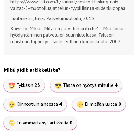
https://www.siili.com/fi/tarinat/design-thinking-nain-
valtat-5-muotoiluajattelun-tyypillisinta-sudenkuoppaa
Tuulaniemi, Juha: Palvelumuotoilu, 2013
Koivisto, Mikko: Mitä on palvelumuotoilu? – Muotoilun
hyödyntäminen palvelujen suunnittelussa. Taiteen
maisterin lopputyö. Taideteollinen korkeakoulu, 2007
Mitä pidit artikkelista?
Tykkäsin
23
Tästä on hyötyä minulle
4
Kiinnostuin aiheesta
4
Ei mitään uutta
0
En ymmärtänyt artikkelia
0