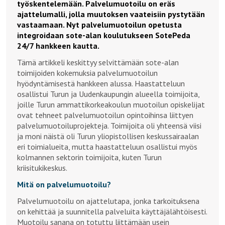
työskentelemään. Palvelumuotoilu on eräs
ajattelumalli, jolla muutoksen vaateisiin pystytään
vastaamaan. Nyt palvelumuotoilun opetusta
integroidaan sote-alan koulutukseen SotePeda
24/7 hankkeen kautta.
Tämä artikkeli keskittyy selvittämään sote-alan
toimijoiden kokemuksia palvelumuotoilun
hyödyntämisestä hankkeen alussa. Haastatteluun
osallistui Turun ja Uudenkaupungin alueella toimijoita,
joille Turun ammattikorkeakoulun muotoilun opiskelijat
ovat tehneet palvelumuotoilun opintoihinsa liittyen
palvelumuotoiluprojekteja. Toimijoita oli yhteensä viisi
ja moni näistä oli Turun yliopistollisen keskussairaalan
eri toimialueita, mutta haastatteluun osallistui myös
kolmannen sektorin toimijoita, kuten Turun
kriisitukikeskus.
Mitä on palvelumuotoilu?
Palvelumuotoilu on ajattelutapa, jonka tarkoituksena
on kehittää ja suunnitella palveluita käyttäjälähtöisesti.
Muotoilu sanana on totuttu liittämään usein