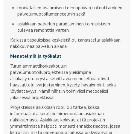
monialaisen osaamisen teemapäivän toteuttaminen
palvelumuotoilumenetelmin sekä
asiakkaan palvelun parantaminen toimipisteen
tulevaa remonttia varten.
Kaikissa tapauksissa keskeistä oli tarkastella asiakkaan
näkökulmaa palvelun aikana.
Menetelmiä ja työkalut
Turun ammattikorkeakoulun
palvelumuotoiluprojekteissa yleisimpinä
asiakasymmärrystä selvittäviä menetelmiä olivat
haastattelu, varjostaminen, kysely, havainnointi sekä
löydettävyys. Nämä nähtiin toimiviksi metodeiksi
jokaisessa projektissa.
Projekteissa asiakkaan rooli oli tärkeä, koska
informaatiota kerättiin nimenomaan asiakkaan
näkökulmasta. Asiakkaat kokivat, että projektin
ymmärtämistä helpotti monesti ennakkotiedote, jossa
kerrottiin, mistä palvelumuotoilussa on kysymys ja