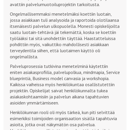
avattiin palvelumuotoiluprojektin tarkoitusta.
Ongelmallisemmaksi menetelmäksi koettiin luotain,
jossa asiakkaan tuli analysoida ja raportoida olotilaansa
itsenäisesti palvelun ulkopuolella. Monesti opiskelijoilta
saatu luotain-tehtävä jäi tekemättä, koska se koettiin
työlääksi tai sitä unohdettiin täyttää. Haastatteluissa
pohdittiin myös, vaikuttiko mahdollisesti asiakkaan
terveydentila siihen, että luotaimen käyttö oli
ongelmallista.
Palveluprosessia tutkivina menetelminä käytettiin
eniten asiakasprofiilia, palvelupolkua, mindmapia, Service
blueprintiä, Business model canvasia ja workshopia.
Kaikissa vaiheissa myös henkilökuntaa osallistutettiin
projektiin. Opiskelijat saivat henkilökunnalta tukea
asiakaskohtaamisiin ja palvelun aikana tapahtuvien
asioiden ymmärtämiseen.
Henkilökunnan rooli oli myös tärkeä, kun piti selvittää
esimerkiksi toimijoiden organisaation sisällä tapahtuvia
asioita, jotka ovat näkymätön osa palvelua.