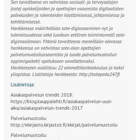
Sen tavoitteena on vahvistaa sosiaali- ja terveysalojen
(sote) opiskelijoiden ja opettajien osaamista digitaalisten
palveluiden ja rakenteiden käyttämisessä, johtamisessa ja
kehittämisessä.
Hankkeessa määritellään sote-digiosaaminen nyt ja
tulevaisuudessa sekä luodaan eettinen toimintamalli sote-
digimaailmaan. Yhtenä tavoitteena meneillään olevassa
hankkeessa on vahvistaa sote-alan opettajien
palvelumuotoiluosaamista ja luoda palvelumuotoilun
oppimispaketti opetukseen sovellettavaksi.
Hankkeeseen osallistuu 22 ammattikorkeakoulua ja kaksi
yliopistoa.
Lisätietoja hankkeesta: http://sotepeda247.fi
Lisätietoja:
Asiakaspalvelun trendit 2018:
https://blog.kauppalehti.fi/asiakaspalvelun-uusi-
aika/asiakaspalvelun-trendit-2017
Palvelumuotoilu:
http://ekirjasto.kirjastot.fi/ekirjat/palvelumuotoilu
Palvelumuotoilu: