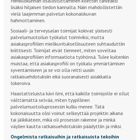
Henkilökunnan osallistuttaminen koettiin tärkeäksi
lisäksi hiljaisen tiedon kannalta. Näin mahdollistettiin
vielä laajemman palvelun kokonaiskuvan
hahmottaminen.
Sosiaali- ja terveysalan toimijat kokivat yleisesti
palvelumuotoilun työkalut toimiviksi, mutta
asiakasprofiilien mielikuvituksellisuuteen suhtauduttiin
kriittisesti. Toimijat eivät tienneet, miten soveltaa
asiakasprofiilien informaatiota työhönsä. Tulee kuitenkin
muistaa, että asiakasprofiili on työkalu ymmärtämisen
syventämiseen ja se voi olla reitti uusiin
ratkaisuehdotuksiin eikä suoranaisesti asiakkaita
lokeroiva.
Haastatteluista kävi ilmi, että kaikille toimijoille ei ollut
välttämättä selvää, miten tyypillinen
palvelumuotoiluprosessin kulku menee. Tätä
kokonaisuutta olisi voinut selkeyttää projektin aikana
tai jälkikäteen, mikä oli prosessin rakenne ja minkä
väylien kautta ratkaisuehdotuksiin päädyttiin ja miksi.
Ongelmista ratkaisuihin ja ratkaisuista tekoihin