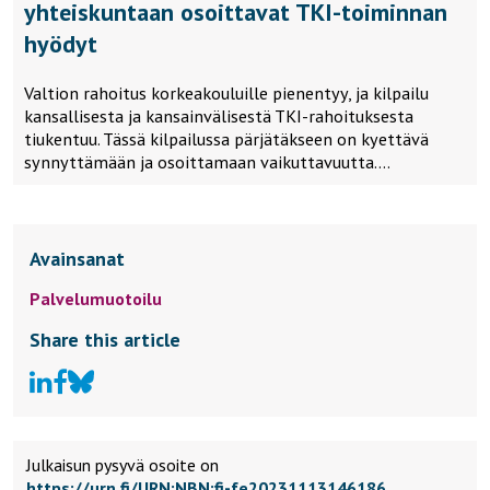
yhteiskuntaan osoittavat TKI-toiminnan
hyödyt
Valtion rahoitus korkeakouluille pienentyy, ja kilpailu
kansallisesta ja kansainvälisestä TKI-rahoituksesta
tiukentuu. Tässä kilpailussa pärjätäkseen on kyettävä
synnyttämään ja osoittamaan vaikuttavuutta….
Avainsanat
Palvelumuotoilu
Share this article
Julkaisun pysyvä osoite on
https://urn.fi/URN:NBN:fi-fe20231113146186