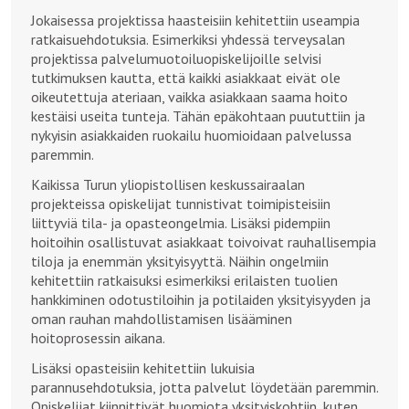
Jokaisessa projektissa haasteisiin kehitettiin useampia
ratkaisuehdotuksia. Esimerkiksi yhdessä terveysalan
projektissa palvelumuotoiluopiskelijoille selvisi
tutkimuksen kautta, että kaikki asiakkaat eivät ole
oikeutettuja ateriaan, vaikka asiakkaan saama hoito
kestäisi useita tunteja. Tähän epäkohtaan puututtiin ja
nykyisin asiakkaiden ruokailu huomioidaan palvelussa
paremmin.
Kaikissa Turun yliopistollisen keskussairaalan
projekteissa opiskelijat tunnistivat toimipisteisiin
liittyviä tila- ja opasteongelmia. Lisäksi pidempiin
hoitoihin osallistuvat asiakkaat toivoivat rauhallisempia
tiloja ja enemmän yksityisyyttä. Näihin ongelmiin
kehitettiin ratkaisuksi esimerkiksi erilaisten tuolien
hankkiminen odotustiloihin ja potilaiden yksityisyyden ja
oman rauhan mahdollistamisen lisääminen
hoitoprosessin aikana.
Lisäksi opasteisiin kehitettiin lukuisia
parannusehdotuksia, jotta palvelut löydetään paremmin.
Opiskelijat kiinnittivät huomiota yksityiskohtiin, kuten