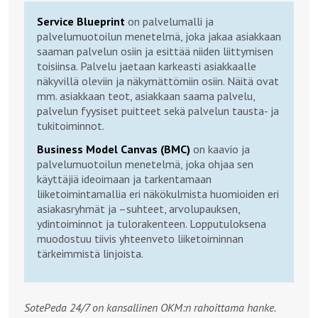
Service Blueprint
on palvelumalli ja
palvelumuotoilun menetelmä, joka jakaa asiakkaan
saaman palvelun osiin ja esittää niiden liittymisen
toisiinsa. Palvelu jaetaan karkeasti asiakkaalle
näkyvillä oleviin ja näkymättömiin osiin. Näitä ovat
mm. asiakkaan teot, asiakkaan saama palvelu,
palvelun fyysiset puitteet sekä palvelun tausta- ja
tukitoiminnot.
Business Model Canvas (BMC)
on kaavio ja
palvelumuotoilun menetelmä, joka ohjaa sen
käyttäjiä ideoimaan ja tarkentamaan
liiketoimintamallia eri näkökulmista huomioiden eri
asiakasryhmät ja –suhteet, arvolupauksen,
ydintoiminnot ja tulorakenteen. Lopputuloksena
muodostuu tiivis yhteenveto liiketoiminnan
tärkeimmistä linjoista.
SotePeda 24/7 on kansallinen OKM:n rahoittama hanke.