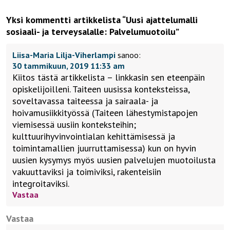
Yksi kommentti artikkelista “
Uusi ajattelumalli
sosiaali- ja terveysalalle: Palvelumuotoilu
”
Liisa-Maria Lilja-Viherlampi
sanoo:
30 tammikuun, 2019 11:33 am
Kiitos tästä artikkelista – linkkasin sen eteenpäin
opiskelijoilleni. Taiteen uusissa konteksteissa,
soveltavassa taiteessa ja sairaala- ja
hoivamusiikkityössä (Taiteen lähestymistapojen
viemisessä uusiin konteksteihin;
kulttuurihyvinvointialan kehittämisessä ja
toimintamallien juurruttamisessa) kun on hyvin
uusien kysymys myös uusien palvelujen muotoilusta
vakuuttaviksi ja toimiviksi, rakenteisiin
integroitaviksi.
Vastaa
Vastaa