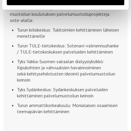
kehitystyöhön erinomainen työkalu, koska sillä pyritään
saamaan vastauksia juuri näihin asioihin. Turun AMK:n
muotoilun koulutuksen palvelumuotoiluprojekteja
sote-alalla:
Turun kriisikeskus: Tukitoimien kehittäminen läheisen
menettäneille
Turun TULE-tietokeskus: Sotenavi-valmennushanke
/ TULE-tietokeskuksen palveluiden kehittäminen
Tyks Vakka-Suomen sairaalan dialyysiyksikkö:
Kipukohtien ja vahvuuksien havainnoiminen
sekä kehitysehdotusten ideointi palvelumuotoilun
keinoin
Tyks Sydänkeskus: Sydänkeskuksen palveluiden
kehittäminen palvelumuotoilun keinoin
Turun ammattikorkeakoulu: Monialaisen osaamisen
teemapäivän kehittäminen