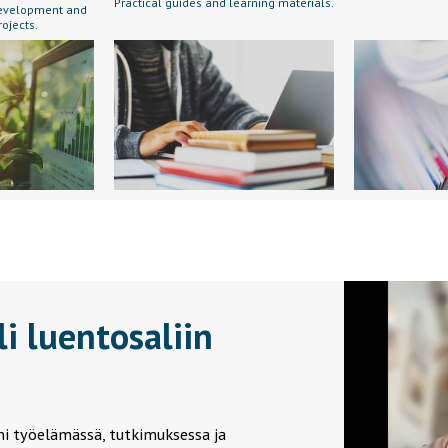
Practical guides and learning materials.
 development and
rojects.
i luentosaliin
i työelämässä, tutkimuksessa ja