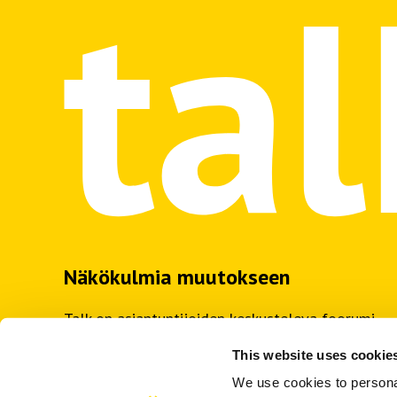
Näkökulmia muutokseen
Talk on asiantuntijoiden keskusteleva foorumi.
Artikkelit, sarjajulkaisut ja podcastit tuovat
This website uses cookie
näkökulmia työelämän muutokseen.
We use cookies to personal