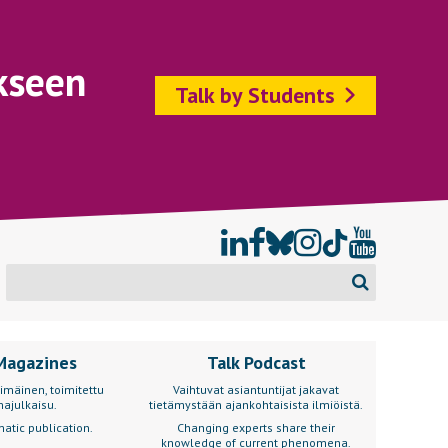
kseen
Talk by Students
Magazines
Talk Podcast
imäinen, toimitettu
Vaihtuvat asiantuntijat jakavat
ajulkaisu.
tietämystään ajankohtaisista ilmiöistä.
atic publication.
Changing experts share their
knowledge of current phenomena.