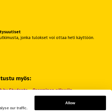
itysuutiset
kimusta, jonka tulokset voi ottaa heti käyttöön.
tustu myös:
lk by Students – Osaaminen näkyviin
lk Magazine 2026 Itämeri
(Issuu-palvelussa)
Allow
yse our traffic.