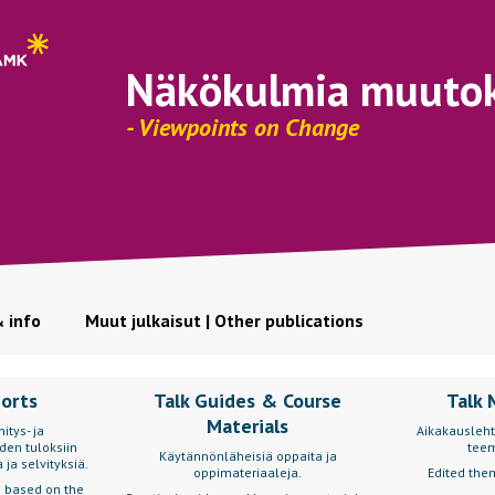
Näkökulmia muuto
- Viewpoints on Change
& info
Muut julkaisut | Other publications
ports
Talk Guides & Course
Talk 
Materials
itys- ja
Aikakausleht
den tuloksiin
teem
Käytännönläheisiä oppaita ja
 ja selvityksiä.
oppimateriaaleja.
Edited them
s based on the