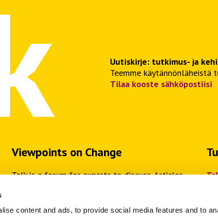
Uutiskirje: tutkimus- ja keh
Teemme käytännönläheistä tut
Tilaa kooste sähköpostiisi
Viewpoints on Change
Tu
Talk is a forum for experts to discuss. Articles,
Ta
serial publications and podcasts provide viewpoints
Ta
s
on the change in the world of work.
ise content and ads, to provide social media features and to anal