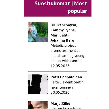
Suosituimmat | Most
popular
Dilukshi Soysa,
Tommy Lyons,
Mari Lahti,
Johanna Berg
Melodic project
promotes mental
health among young
adults with cancer
12.05.2026
Petri Lappalainen
Taiteilijaidentiteetin
rakentuminen
20.05.2026
Marja Jälkö
Lasten ja aikuisten