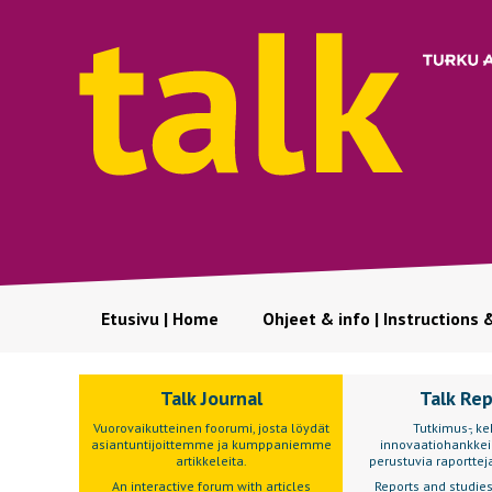
Etusivu | Home
Ohjeet & info | Instructions 
Talk Journal
Talk Re
Vuorovaikutteinen foorumi, josta löydät
Tutkimus-, keh
asiantuntijoittemme ja kumppaniemme
innovaatiohankkei
artikkeleita.
perustuvia raportteja
An interactive forum with articles
Reports and studie