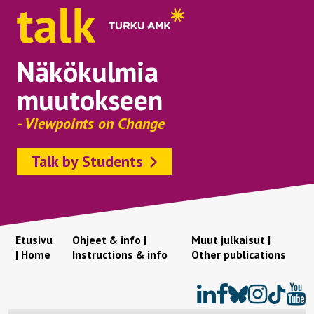
Näkökulmia
muutokseen
- Viewpoints on Change
Talk by Students
Etusivu
Ohjeet & info |
Muut julkaisut |
| Home
Instructions & info
Other publications