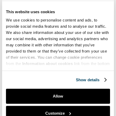
Iida Varemäki
project planner, MHSc, RN, PHN,
This website uses cookies
Turku University of Applied Sciences
We use cookies to personalise content and ads, to
provide social media features and to analyse our traffic.
We also share information about your use of our site with
our social media, advertising and analytics partners who
may combine it with other information that you’ve
Teemat | Themes
provided to them or that they’ve collected from your use
of their services. You can change cookie preferences
Hyve | Health and Well-being
from the
Information about cookies
link from the bottom
of the page.
Myynti | Sales
Show details
Puheenvuoroja | Comments
Taide | Art
Allow
Tekniikka | Engineering
Customize
Ympäristö | Environment