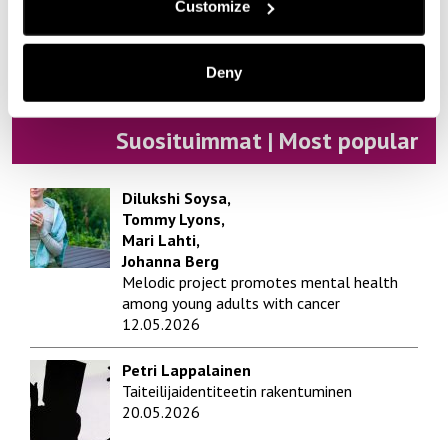
Customize
Ympäristö | Environment
Yrittäjyys | Entrepreneurship
Deny
Suosituimmat | Most popular
Dilukshi Soysa,
Tommy Lyons,
Mari Lahti,
Johanna Berg
Melodic project promotes mental health
among young adults with cancer
12.05.2026
Petri Lappalainen
Taiteilijaidentiteetin rakentuminen
20.05.2026