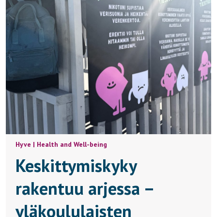
Hyve | Health and Well-being
Keskittymiskyky
rakentuu arjessa –
yläkoululaisten