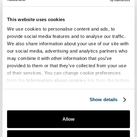
Artikkelit käyttäjältä
Minna Salakari
FT, lehtori, Vinssi-hankkeen
This website uses cookies
tutkimus- ja viestintävastaava, Master School,
We use cookies to personalise content and ads, to
Turun ammattikorkeakoulu
provide social media features and to analyse our traffic.
We also share information about your use of our site with
our social media, advertising and analytics partners who
may combine it with other information that you’ve
provided to them or that they’ve collected from your use
Teemat | Themes
of their services. You can change cookie preferences
from the
Information about cookies
link from the bottom
Hyve | Health and Well-being
of the page.
Myynti | Sales
Show details
Puheenvuoroja | Comments
Allow
Taide | Art
Tekniikka | Engineering