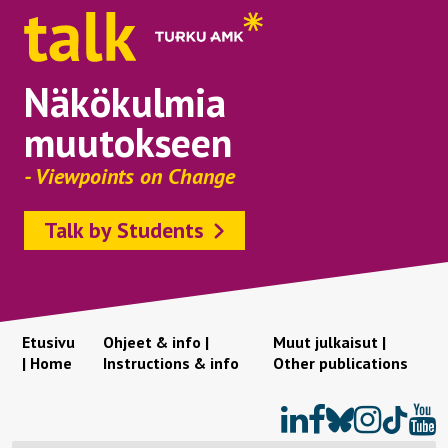
Näkökulmia
muutokseen
- Viewpoints on Change
Talk by Students
Etusivu
Ohjeet & info |
Muut julkaisut |
| Home
Instructions & info
Other publications