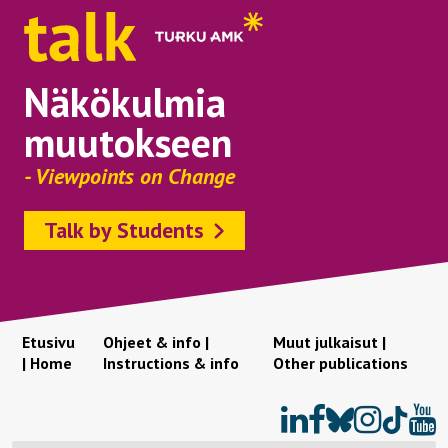
Näkökulmia
muutokseen
- Viewpoints on Change
Talk by Students
Etusivu
Ohjeet & info |
Muut julkaisut |
| Home
Instructions & info
Other publications