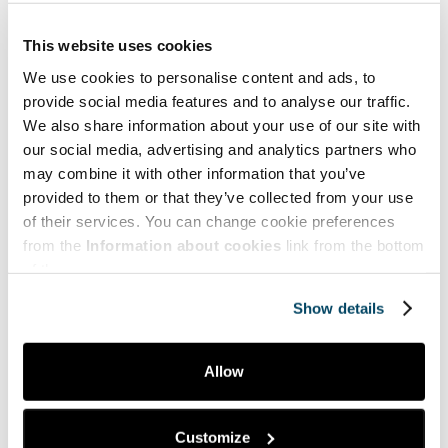
Saara Laaksonen
MNSc, senior lecturer, RN,
This website uses cookies
Turku University of Applied Sciences
We use cookies to personalise content and ads, to
provide social media features and to analyse our traffic.
We also share information about your use of our site with
our social media, advertising and analytics partners who
may combine it with other information that you’ve
Teemat | Themes
provided to them or that they’ve collected from your use
of their services. You can change cookie preferences
Hyve | Health and Well-being
from the
Information about cookies
link from the bottom
of the page.
Myynti | Sales
Show details
Puheenvuoroja | Comments
Taide | Art
Allow
Tekniikka | Engineering
Customize
Ympäristö | Environment