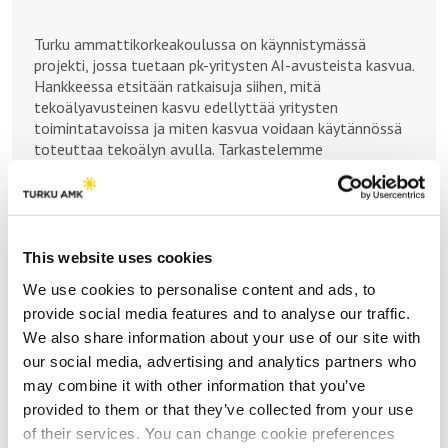
Turku ammattikorkeakoulussa on käynnistymässä
projekti, jossa tuetaan pk-yritysten AI-avusteista kasvua.
Hankkeessa etsitään ratkaisuja siihen, mitä
tekoälyavusteinen kasvu edellyttää yritysten
toimintatavoissa ja miten kasvua voidaan käytännössä
toteuttaa tekoälyn avulla. Tarkastelemme
muutostarpeita ja mahdollisuuksia liiketoiminnan ja
organisoitumisen sekä AI:n teknisen soveltamisen
osalta.
Hankkeessa kerätään uusinta tietoa tekoälyn
This website uses cookies
mahdollisuuksista, toteutetaan yrityskohtaiset tekoälyn
hyödyntämisen analyysit, laaditaan yrityskohtaiset
We use cookies to personalise content and ads, to
kehittämistiekartat, toteutetaan konkreettinen
provide social media features and to analyse our traffic.
kehittämisprojekti osallistuvissa yrityksissä ja arvioidaan
We also share information about your use of our site with
kehittämistyön hyödyt sekä jaetaan kokemukset
our social media, advertising and analytics partners who
osallistujien kesken.
may combine it with other information that you’ve
Uskomme, että hyödyntämällä tekoälysovelluksia
provided to them or that they’ve collected from your use
liiketoiminnan kasvattamisessa, syntyy pk-yrityksissä
of their services. You can change cookie preferences
skaalautuvaa kasvua.