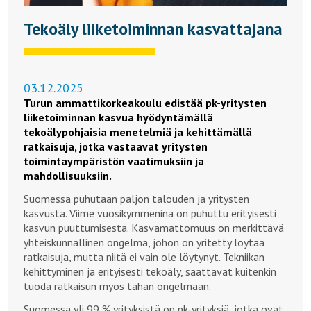
Tekoäly liiketoiminnan kasvattajana
03.12.2025
Turun ammattikorkeakoulu edistää pk-yritysten
liiketoiminnan kasvua hyödyntämällä
tekoälypohjaisia menetelmiä ja kehittämällä
ratkaisuja, jotka vastaavat yritysten
toimintaympäristön vaatimuksiin ja
mahdollisuuksiin.
Suomessa puhutaan paljon talouden ja yritysten
kasvusta. Viime vuosikymmeninä on puhuttu erityisesti
kasvun puuttumisesta. Kasvamattomuus on merkittävä
yhteiskunnallinen ongelma, johon on yritetty löytää
ratkaisuja, mutta niitä ei vain ole löytynyt. Tekniikan
kehittyminen ja erityisesti tekoäly, saattavat kuitenkin
tuoda ratkaisun myös tähän ongelmaan.
Suomessa yli 99 % yrityksistä on pk-yrityksiä, jotka ovat