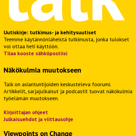
Uutiskirje: tutkimus- ja kehitysuutiset
Teemme käytännönläheistä tutkimusta, jonka tulokset
voi ottaa heti käyttöön.
Tilaa kooste sähköpostiisi
Näkökulmia muutokseen
Talk on asiantuntijoiden keskusteleva foorumi.
Artikkelit, sarjajulkaisut ja podcastit tuovat näkökulmia
työelämän muutokseen.
Kirjoittajan ohjeet
Julkaisuehdot ja viittausohje
Viewpoints on Change