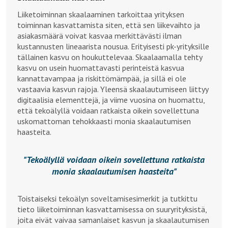
Liiketoiminnan skaalaaminen tarkoittaa yrityksen
toiminnan kasvattamista siten, että sen liikevaihto ja
asiakasmäärä voivat kasvaa merkittävästi ilman
kustannusten lineaarista nousua. Erityisesti pk-yrityksille
tällainen kasvu on houkuttelevaa. Skaalaamalla tehty
kasvu on usein huomattavasti perinteistä kasvua
kannattavampaa ja riskittömämpää, ja sillä ei ole
vastaavia kasvun rajoja. Yleensä skaalautumiseen liittyy
digitaalisia elementtejä, ja viime vuosina on huomattu,
että tekoälyllä voidaan ratkaista oikein sovellettuna
uskomattoman tehokkaasti monia skaalautumisen
haasteita.
Tekoälyllä voidaan oikein sovellettuna ratkaista
monia skaalautumisen haasteita
Toistaiseksi tekoälyn soveltamisesimerkit ja tutkittu
tieto liiketoiminnan kasvattamisessa on suuryrityksistä,
joita eivät vaivaa samanlaiset kasvun ja skaalautumisen