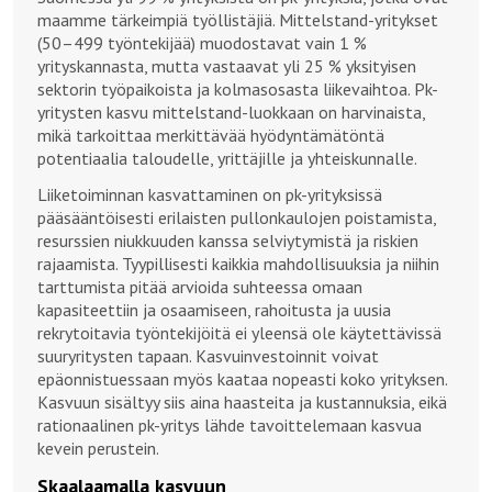
maamme tärkeimpiä työllistäjiä. Mittelstand-yritykset
(50–499 työntekijää) muodostavat vain 1 %
yrityskannasta, mutta vastaavat yli 25 % yksityisen
sektorin työpaikoista ja kolmasosasta liikevaihtoa. Pk-
yritysten kasvu mittelstand-luokkaan on harvinaista,
mikä tarkoittaa merkittävää hyödyntämätöntä
potentiaalia taloudelle, yrittäjille ja yhteiskunnalle.
Liiketoiminnan kasvattaminen on pk-yrityksissä
pääsääntöisesti erilaisten pullonkaulojen poistamista,
resurssien niukkuuden kanssa selviytymistä ja riskien
rajaamista. Tyypillisesti kaikkia mahdollisuuksia ja niihin
tarttumista pitää arvioida suhteessa omaan
kapasiteettiin ja osaamiseen, rahoitusta ja uusia
rekrytoitavia työntekijöitä ei yleensä ole käytettävissä
suuryritysten tapaan. Kasvuinvestoinnit voivat
epäonnistuessaan myös kaataa nopeasti koko yrityksen.
Kasvuun sisältyy siis aina haasteita ja kustannuksia, eikä
rationaalinen pk-yritys lähde tavoittelemaan kasvua
kevein perustein.
Skaalaamalla kasvuun