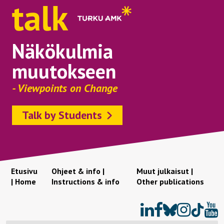
Näkökulmia
muutokseen
- Viewpoints on Change
Talk by Students
Etusivu
Ohjeet & info |
Muut julkaisut |
| Home
Instructions & info
Other publications