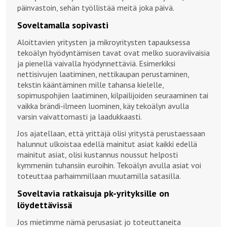
päinvastoin, sehän työllistää meitä joka päivä.
Soveltamalla sopivasti
Aloittavien yritysten ja mikroyritysten tapauksessa
tekoälyn hyödyntämisen tavat ovat melko suoraviivaisia
ja pienellä vaivalla hyödynnettäviä. Esimerkiksi
nettisivujen laatiminen, nettikaupan perustaminen,
tekstin kääntäminen mille tahansa kielelle,
sopimuspohjien laatiminen, kilpailijoiden seuraaminen tai
vaikka brändi-ilmeen luominen, käy tekoälyn avulla
varsin vaivattomasti ja laadukkaasti.
Jos ajatellaan, että yrittäjä olisi yritystä perustaessaan
halunnut ulkoistaa edellä mainitut asiat kaikki edellä
mainitut asiat, olisi kustannus noussut helposti
kymmeniin tuhansiin euroihin. Tekoälyn avulla asiat voi
toteuttaa parhaimmillaan muutamilla satasilla.
Soveltavia ratkaisuja pk-yrityksille on
löydettävissä
Jos mietimme nämä perusasiat jo toteuttaneita