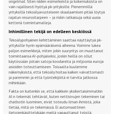
ongelmat. Siten niiden esimerkeistä ja kokemuksista on
vain rajallisesti hyötyä pk-yrityksille. Pienemmillä
yrityksillä tekoälyavusteiseen skaalaamisen pitää löytyä
rajatun resurssitarpeen – ja riskin ratkaisuja sekä uusia
ketteriä toimintamalleja.
Inhimillinen tekijä on edelleen keskiössä
Tekoälypohjainen kehittäminen saattaa näyttäytyä pk-
yrityksille hyvin epämääräisenä aiheena. Voimme lukea
paljon esimerkkejä, miten jokin suuryritys on muuttanut
toimintaansa AI-pohjaiseksi, joskin heillä on ollut
käytössään joitain satoja koodareita ja miljoonia euroja
asioiden toteuttamiseen. Toisaalta kuulemme
näkemyksistä, että tekoäly hoitaa kaiken vaivattomasti
ja paremmin ja että työntekijöitä ei tarvita jatkossa
mihinkään.
Fakta on kuitenkin se, että kaikkein yksikertaisimmatkin
AI:n tekemät tehtävät, kuten nettisivujen tekeminen tai
chatbotin luominen, eivät toteudu ilman ihmistä, joka
tietää, mitä on tekemässä. Ei automaattinen
tietojenkäsittelykään meitä vapauttanut työstä,