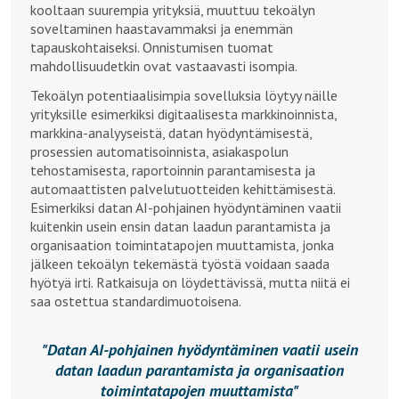
kooltaan suurempia yrityksiä, muuttuu tekoälyn
soveltaminen haastavammaksi ja enemmän
tapauskohtaiseksi. Onnistumisen tuomat
mahdollisuudetkin ovat vastaavasti isompia.
Tekoälyn potentiaalisimpia sovelluksia löytyy näille
yrityksille esimerkiksi digitaalisesta markkinoinnista,
markkina-analyyseistä, datan hyödyntämisestä,
prosessien automatisoinnista, asiakaspolun
tehostamisesta, raportoinnin parantamisesta ja
automaattisten palvelutuotteiden kehittämisestä.
Esimerkiksi datan AI-pohjainen hyödyntäminen vaatii
kuitenkin usein ensin datan laadun parantamista ja
organisaation toimintatapojen muuttamista, jonka
jälkeen tekoälyn tekemästä työstä voidaan saada
hyötyä irti. Ratkaisuja on löydettävissä, mutta niitä ei
saa ostettua standardimuotoisena.
Datan AI-pohjainen hyödyntäminen vaatii usein
datan laadun parantamista ja organisaation
toimintatapojen muuttamista