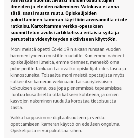
vahvistaa huomattavasti muiden osallistujien
ilmeiden ja eleiden näkeminen. Valokuva ei anna
tätä, saati musta ruutu. Opiskelijoiden
pakottaminen kameran käyttöön arvosanoilla ei ole
ratkaisu. Kartoitamme verkko-opetuksen
suunnittelun avuksi artikkelissa erilaisia syitä ja
perusteita videoyhteyden aktiiviseen käyttöön.
Moni meistä opetti Covid 19:n aikaan runsaan vuoden
hämmentyneenä mustille ruuduille. Kun emme nähneet
opiskelijoiden ilmeitä, emme tienneet, meneekö oma
puhe perille lainkaan tai ovatko opiskelijat edes läsnä ja
kiinnostuneita. Toisaalta moni meistä opettajista myös
sulkee itse kameran webinaarin tai suuriyleisöisen
kokouksen aikana, osa jopa pienemmissä tapaamisissa.
Tuntuu kiusalliselta olla katseen kohteena, ja omien
kasvojen näkeminen ruudulla korostaa tietoisuutta
tästä.
Vaikka harppasimme digitaalisuuteen ja verkko-
opettamiseen, kameran käyttö on edelleen ongelma.
Opiskelijoita ei voi pakottaa siihen.