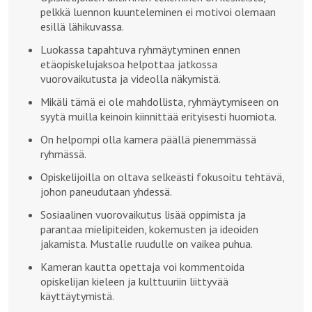
pelkkä luennon kuunteleminen ei motivoi olemaan
esillä lähikuvassa.
Luokassa tapahtuva ryhmäytyminen ennen
etäopiskelujaksoa helpottaa jatkossa
vuorovaikutusta ja videolla näkymistä.
Mikäli tämä ei ole mahdollista, ryhmäytymiseen on
syytä muilla keinoin kiinnittää erityisesti huomiota.
On helpompi olla kamera päällä pienemmässä
ryhmässä.
Opiskelijoilla on oltava selkeästi fokusoitu tehtävä,
johon paneudutaan yhdessä.
Sosiaalinen vuorovaikutus lisää oppimista ja
parantaa mielipiteiden, kokemusten ja ideoiden
jakamista. Mustalle ruudulle on vaikea puhua.
Kameran kautta opettaja voi kommentoida
opiskelijan kieleen ja kulttuuriin liittyvää
käyttäytymistä.