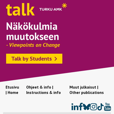
Näkökulmia
muutokseen
- Viewpoints on Change
Talk by Students
Etusivu
Ohjeet & info |
Muut julkaisut |
| Home
Instructions & info
Other publications