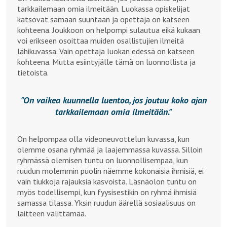
tarkkailemaan omia ilmeitään. Luokassa opiskelijat
katsovat samaan suuntaan ja opettaja on katseen
kohteena. Joukkoon on helpompi sulautua eikä kukaan
voi erikseen osoittaa muiden osallistujien ilmeitä
lähikuvassa. Vain opettaja luokan edessä on katseen
kohteena. Mutta esiintyjälle tämä on luonnollista ja
tietoista.
On vaikea kuunnella luentoa, jos joutuu koko ajan
tarkkailemaan omia ilmeitään.
On helpompaa olla videoneuvottelun kuvassa, kun
olemme osana ryhmää ja laajemmassa kuvassa. Silloin
ryhmässä olemisen tuntu on luonnollisempaa, kun
ruudun molemmin puolin näemme kokonaisia ihmisiä, ei
vain tiukkoja rajauksia kasvoista. Läsnäolon tuntu on
myös todellisempi, kun fyysisestikin on ryhmä ihmisiä
samassa tilassa. Yksin ruudun äärellä sosiaalisuus on
laitteen välittämää.