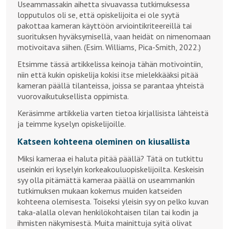
Useammassakin aihetta sivuavassa tutkimuksessa
lopputulos oli se, että opiskelijoita ei ole syytä
pakottaa kameran käyttöön arviointikriteereillä tai
suorituksen hyväksymisellä, vaan heidät on nimenomaan
motivoitava siihen. (Esim. Williams, Pica-Smith, 2022.)
Etsimme tässä artikkelissa keinoja tähän motivointiin,
niin että kukin opiskelija kokisi itse mielekkääksi pitää
kameran päällä tilanteissa, joissa se parantaa yhteistä
vuorovaikutuksellista oppimista.
Keräsimme artikkelia varten tietoa kirjallisista lähteistä
ja teimme kyselyn opiskelijoille.
Katseen kohteena oleminen on kiusallista
Miksi kameraa ei haluta pitää päällä? Tätä on tutkittu
useinkin eri kyselyin korkeakouluopiskelijoilta. Keskeisin
syy olla pitämättä kameraa päällä on useammankin
tutkimuksen mukaan kokemus muiden katseiden
kohteena olemisesta. Toiseksi yleisin syy on pelko kuvan
taka-alalla olevan henkilökohtaisen tilan tai kodin ja
ihmisten näkymisestä. Muita mainittuja syitä olivat