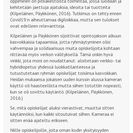
oppiminen on pitkäkestoista toimintaa, jossa luodaan ja
kehitetään jaettuja ajatuksia, ideoita tai tuotteita
(Kilpeläinen, Päykkönen, 2016). Tutkimus on tehty ennen
Covid19:n aiheuttamaa digiloikkaa, mutta sen tulokset
ovat edelleen relevantteja.
Kilpeläinen ja Päykkönen sijoittivat opintojakson alkuun
kasvokkaisia tapaamisia, jotta ryhmäytyminen olisi
vahvempaa ja solidaarisuus muita opiskelijoita kohtaan
riittävää myös verkon välityksellä. Tämä onkin hyvä
vinkki, jota moni on noudattanut: aloitetaan verkko- tai
hybridiopetus yhdessä luokkatilanteessa ja
tutustutetaan ryhmän opiskelijat toisiinsa kasvokkain.
Heidän mukaansa jokaisen uuden kurssin alussa kameran
käyttö oli haasteellista mutta siihen totuttiin nopeasti,
kun se oli sovittu käytäntö. (Kilpeläinen, Päykkönen,
2016.)
Se, mitä opiskelijat aluksi vierastivat, muuttui sitten
käytännöksi, kun kaikki sitoutuivat siihen. Kameraa ei
sitten enää ajateltu erikseen.
Niille opiskelijoille, joita oman kodin yksityisyyden