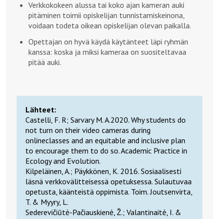
Verkkokokeen alussa tai koko ajan kameran auki
pitäminen toimii opiskelijan tunnistamiskeinona,
voidaan todeta oikean opiskelijan olevan paikalla.
Opettajan on hyvä käydä käytänteet läpi ryhmän
kanssa: koska ja miksi kameraa on suositeltavaa
pitää auki.
Lähteet:
Castelli, F. R; Sarvary M. A.2020. Why students do
not turn on their video cameras during
onlineclasses and an equitable and inclusive plan
to encourage them to do so. Academic Practice in
Ecology and Evolution.
Kilpeläinen, A.; Päykkönen, K. 2016. Sosiaalisesti
läsnä verkkovälitteisessä opetuksessa. Sulautuvaa
opetusta, käänteistä oppimista. Toim. Joutsenvirta,
T. & Myyry, L.
Sederevičiūtė-Pačiauskienė, Ž.; Valantinaitė, I. &