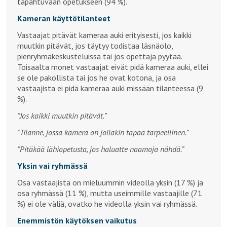
tapahtuvaan opetukseen (94 %).
Kameran käyttötilanteet
Vastaajat pitävät kameraa auki erityisesti, jos kaikki
muutkin pitävät, jos täytyy todistaa läsnäolo,
pienryhmäkeskusteluissa tai jos opettaja pyytää.
Toisaalta monet vastaajat eivät pidä kameraa auki, ellei
se ole pakollista tai jos he ovat kotona, ja osa
vastaajista ei pidä kameraa auki missään tilanteessa (9
%).
”Jos kaikki muutkin pitävät.”
”Tilanne, jossa kamera on jollakin tapaa tarpeellinen.”
”Pitäkää lähiopetusta, jos haluatte naamoja nähdä.”
Yksin vai ryhmässä
Osa vastaajista on mieluummin videolla yksin (17 %) ja
osa ryhmässä (11 %), mutta useimmille vastaajille (71
%) ei ole väliä, ovatko he videolla yksin vai ryhmässä.
Enemmistön käytöksen vaikutus