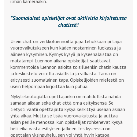
ilman kameraakin.
Suomalaiset opiskelijat ovat aktiivisia kirjoitetussa
chatissä.
Usein chat on verkkoluennoilla jopa tehokkaampi tapa
vuorovaikutukseen kuin käden nostaminen luokassa ja
ääneen kysyminen. Kynnys kysyä ja kyseenalaistaa on
matalampi. Luennon aikana opiskelijat saattavat
kommentoida luennon asioita toisilleenkin chatin kautta
ja keskustelu voi olla asiallista ja vilkasta. Tämä on
erityisesti suomalainen tapa. Opiskelijoiden mielestä on
usein helpompaa kirjoittaa kuin puhua.
Nykyteknologialla opettajankin on mahdollista nähdä
samaan aikaan sekä chat että oma esityksensä. Se
tietysti vaatii opettajalta kykyä keskittyä useaan asiaan
yhtä aikaa. Mutta se lisää vuorovaikutusta ja auttaa
asian perille menossa, kun opiskelijat rohkenevat kysyä
heti eikä vasta esityksen jälkeen. Jos kyseessä on
opettajan yksinpuhelu, sen voi yhtä hyvin katsoa