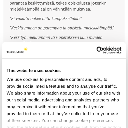
parantaa keskittymistä, tekee opiskelusta jotenkin
mielekkäämpää tai on vähintään mukavaa.
”Ei vaikuta näkee niitä kampuksellakin.”
”Keskittyminen on parempaa ja opiskelu mielekkäämpää.”
”Keskityn mieluummin itse opetukseen kuin muiden
naamoihin.”
Katseen kohteena oleminen
Monille vastaajille katseen kohteena häiritsee ainakin
hieman (63 %) – se voi muun muassa jännittää ja
This website uses cookies
ahdistaa tai rajoittaa oheistoimintaa, kuten venyttelyä,
We use cookies to personalise content and ads, to
asennon vaihtelua, neulomista tms.
provide social media features and to analyse our traffic.
”Luo paineita.”
We also share information about your use of our site with
”Joutuu miettimään omaa olemustaan.”
our social media, advertising and analytics partners who
may combine it with other information that you’ve
”Tykkään tehdä rauhassa niin katseiden kohteena voi ruveta
provided to them or that they’ve collected from your use
ahdistamaan.”
of their services. You can change cookie preferences
”En ajattele olevani arvioinnin kohteena.”
from the
Information about cookies
link from the bottom