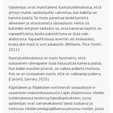
Opiskelijat ovat myöntäneet kyselytutkimuksissa, että
yhteys muihin opiskelijoihin vahvistuu, kun kaikilla on
kamera päällä. Se myös parantaa keskittymistä
aiheeseen ja sitoutumista läsnäoloon. Heille oli
kuitenkin erityisen tärkeätä se, että kameran käyttö on
vapaaehtoista, koska pakotettuna se lisää vain
ahdistusta. Vapaaehtoisuus koettiin siis keskeiseksi,
koska yksi malli ei sovi jokaiselle. (Williams, Pica-Smith,
2022.)
Kyselytutkimuksissa on myös huomattu, että
sosiaalinen ryhmäpaine lisää halua pitää kamera päällä.
Kun kaikki muutkin pitävät, on vaikea poiketa mallista.
Kun se on sosiaalinen normi, siitä on vaikeampi poiketa.
(Castelli, Sarvary, 2020.)
Kilpeläinen ja Päykkönen esittelevät sosiaalityön e-
osaamisen maisterikoulutusta Lapin yliopistossa. Heidän
tutkimuksensa keskittyy hybridiopetukseen, jossa
opiskelijat ovat samanaikaisesti läsnä luokassa ja
verkossa. Heidän pedagogiikkansa perustuu malliin, jossa