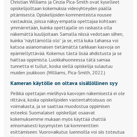
Christian Williams ja Cinzia Pica-Smith ovat kyselleet
opiskelijoiltaan kokemuksia videoyhteyden päällä
pitämisestä. Opiskelijoiden kommenteista nousee
vastauksia, joissa näkyy empatia opettajaa kohtaan:
ymmärretään, kuinka opettajalle on raskasta olla
näkemättä kuulijoitaan. Samalla niissä vedotaan siihen,
kuinka ”näyttämöllä olo” ja se, että kuka tahansa voi
katsoa asianomaisen tietämättä tarkkaan kasvoja on
epämiellyttävää. Kokemus tästä lisää ahdistusta ja se
haittaa oppimista. Luokkahuoneessa tätä samaa
tunnetta ei tullut, koska siellä opiskelija sulautuu
muiden joukkoon. (Williams, Pica-Smith, 2022.)
Kameran käytölle on oltava sisällöllinen syy
Pelkkä opettajan mielihyvä kasvojen näkemisestä ei ole
riittävä, koska opiskelijoiden vastentahtoisuus on
voimakasta, ja se saattaa muodostua oppimisen
esteeksi. Suomalaiset opiskelijat osaavat
kokemuksemme mukaan myös käyttää chattiä
erinomaisesti kysymysten tai kommenttien
esittämiseen. Vuorovaikutus luennoilla voi siis toteutua