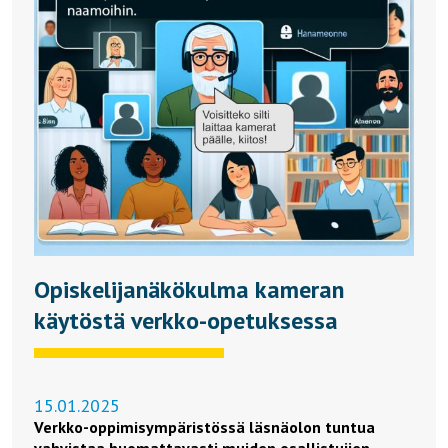
Opiskelijanäkökulma kameran
käytöstä verkko-opetuksessa
15.01.2025
Verkko-oppimisympäristössä läsnäolon tuntua