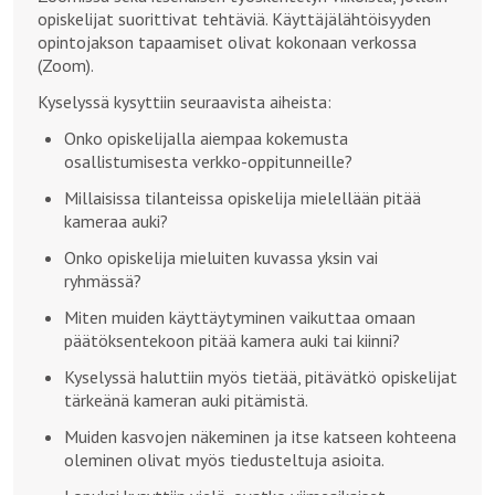
opiskelijat suorittivat tehtäviä. Käyttäjälähtöisyyden
opintojakson tapaamiset olivat kokonaan verkossa
(Zoom).
Kyselyssä kysyttiin seuraavista aiheista:
Onko opiskelijalla aiempaa kokemusta
osallistumisesta verkko-oppitunneille?
Millaisissa tilanteissa opiskelija mielellään pitää
kameraa auki?
Onko opiskelija mieluiten kuvassa yksin vai
ryhmässä?
Miten muiden käyttäytyminen vaikuttaa omaan
päätöksentekoon pitää kamera auki tai kiinni?
Kyselyssä haluttiin myös tietää, pitävätkö opiskelijat
tärkeänä kameran auki pitämistä.
Muiden kasvojen näkeminen ja itse katseen kohteena
oleminen olivat myös tiedusteltuja asioita.