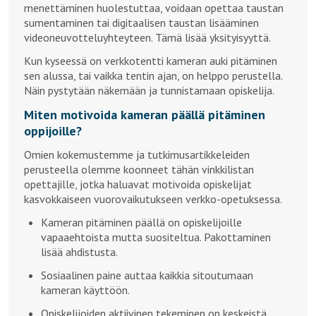
menettäminen huolestuttaa, voidaan opettaa taustan
sumentaminen tai digitaalisen taustan lisääminen
videoneuvotteluyhteyteen. Tämä lisää yksityisyyttä.
Kun kyseessä on verkkotentti kameran auki pitäminen
sen alussa, tai vaikka tentin ajan, on helppo perustella.
Näin pystytään näkemään ja tunnistamaan opiskelija.
Miten motivoida kameran päällä pitäminen
oppijoille?
Omien kokemustemme ja tutkimusartikkeleiden
perusteella olemme koonneet tähän vinkkilistan
opettajille, jotka haluavat motivoida opiskelijat
kasvokkaiseen vuorovaikutukseen verkko-opetuksessa.
Kameran pitäminen päällä on opiskelijoille
vapaaehtoista mutta suositeltua. Pakottaminen
lisää ahdistusta.
Sosiaalinen paine auttaa kaikkia sitoutumaan
kameran käyttöön.
Opiskelijoiden aktiivinen tekeminen on keskeistä,