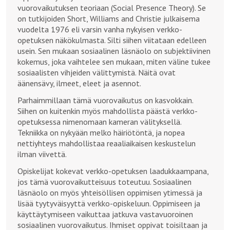
vuorovaikutuksen teoriaan (Social Presence Theory). Se
on tutkijoiden Short, Williams and Christie julkaisema
vuodelta 1976 eli varsin vanha nykyisen verkko-
opetuksen näkökulmasta. Silti siihen viitataan edelleen
usein. Sen mukaan sosiaalinen läsnäolo on subjektiivinen
kokemus, joka vaihtelee sen mukaan, miten väline tukee
sosiaalisten vihjeiden välittymistä. Näitä ovat
äänensävy, ilmeet, eleet ja asennot.
Parhaimmillaan tämä vuorovaikutus on kasvokkain.
Siihen on kuitenkin myös mahdollista päästä verkko-
opetuksessa nimenomaan kameran välityksellä.
Tekniikka on nykyään melko häiriötöntä, ja nopea
nettiyhteys mahdollistaa reaaliaikaisen keskustelun
ilman viivettä.
Opiskelijat kokevat verkko-opetuksen laadukkaampana,
jos tämä vuorovaikutteisuus toteutuu. Sosiaalinen
läsnäolo on myös yhteisöllisen oppimisen ytimessä ja
lisää tyytyväisyyttä verkko-opiskeluun. Oppimiseen ja
käyttäytymiseen vaikuttaa jatkuva vastavuoroinen
sosiaalinen vuorovaikutus. Ihmiset oppivat toisiltaan ja