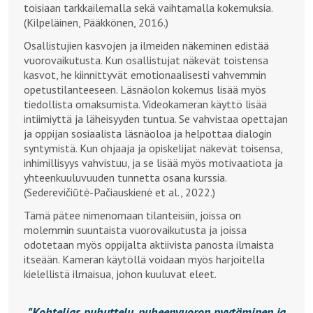
toisiaan tarkkailemalla sekä vaihtamalla kokemuksia.
(Kilpeläinen, Pääkkönen, 2016.)
Osallistujien kasvojen ja ilmeiden näkeminen edistää
vuorovaikutusta. Kun osallistujat näkevät toistensa
kasvot, he kiinnittyvät emotionaalisesti vahvemmin
opetustilanteeseen. Läsnäolon kokemus lisää myös
tiedollista omaksumista. Videokameran käyttö lisää
intiimiyttä ja läheisyyden tuntua. Se vahvistaa opettajan
ja oppijan sosiaalista läsnäoloa ja helpottaa dialogin
syntymistä. Kun ohjaaja ja opiskelijat näkevät toisensa,
inhimillisyys vahvistuu, ja se lisää myös motivaatiota ja
yhteenkuuluvuuden tunnetta osana kurssia.
(Sederevičiūtė-Pačiauskienė et al., 2022.)
Tämä pätee nimenomaan tilanteisiin, joissa on
molemmin suuntaista vuorovaikutusta ja joissa
odotetaan myös oppijalta aktiivista panosta ilmaista
itseään. Kameran käytöllä voidaan myös harjoitella
kielellistä ilmaisua, johon kuuluvat eleet.
Kohtelias puhuttelu, puheenvuoron pyytäminen ja