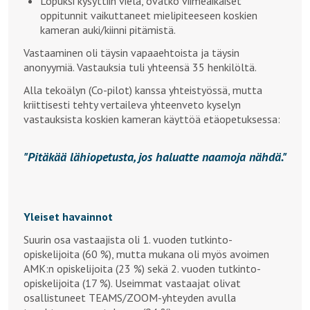
Lopuksi kysyttiin vielä, ovatko viimeaikaiset
oppitunnit vaikuttaneet mielipiteeseen koskien
kameran auki/kiinni pitämistä.
Vastaaminen oli täysin vapaaehtoista ja täysin
anonyymiä. Vastauksia tuli yhteensä 35 henkilöltä.
Alla tekoälyn (Co-pilot) kanssa yhteistyössä, mutta
kriittisesti tehty vertaileva yhteenveto kyselyn
vastauksista koskien kameran käyttöä etäopetuksessa:
Pitäkää lähiopetusta, jos haluatte naamoja nähdä.
Yleiset havainnot
Suurin osa vastaajista oli 1. vuoden tutkinto-
opiskelijoita (60 %), mutta mukana oli myös avoimen
AMK:n opiskelijoita (23 %) sekä 2. vuoden tutkinto-
opiskelijoita (17 %). Useimmat vastaajat olivat
osallistuneet TEAMS/ZOOM-yhteyden avulla