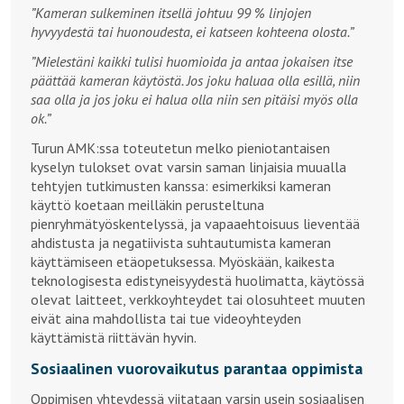
”Kameran sulkeminen itsellä johtuu 99 % linjojen
hyvyydestä tai huonoudesta, ei katseen kohteena olosta.”
”Mielestäni kaikki tulisi huomioida ja antaa jokaisen itse
päättää kameran käytöstä. Jos joku haluaa olla esillä, niin
saa olla ja jos joku ei halua olla niin sen pitäisi myös olla
ok.”
Turun AMK:ssa toteutetun melko pieniotantaisen
kyselyn tulokset ovat varsin saman linjaisia muualla
tehtyjen tutkimusten kanssa: esimerkiksi kameran
käyttö koetaan meilläkin perusteltuna
pienryhmätyöskentelyssä, ja vapaaehtoisuus lieventää
ahdistusta ja negatiivista suhtautumista kameran
käyttämiseen etäopetuksessa. Myöskään, kaikesta
teknologisesta edistyneisyydestä huolimatta, käytössä
olevat laitteet, verkkoyhteydet tai olosuhteet muuten
eivät aina mahdollista tai tue videoyhteyden
käyttämistä riittävän hyvin.
Sosiaalinen vuorovaikutus parantaa oppimista
Oppimisen yhteydessä viitataan varsin usein sosiaalisen