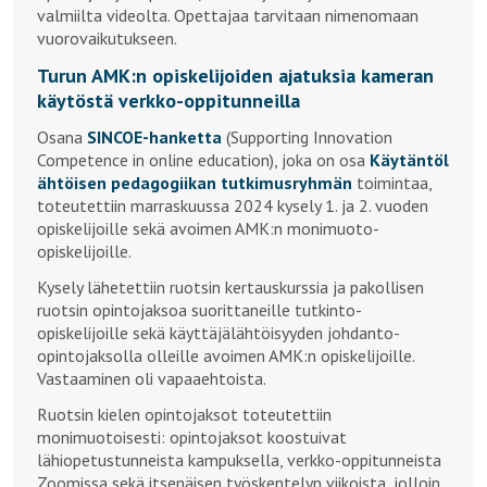
valmiilta videolta. Opettajaa tarvitaan nimenomaan
vuorovaikutukseen.
Turun AMK:n opiskelijoiden ajatuksia kameran
käytöstä verkko-oppitunneilla
Osana
SINCOE-hanketta
(Supporting Innovation
Competence in online education), joka on osa
Käytäntöl
ähtöisen pedagogiikan tutkimusryhmän
toimintaa,
toteutettiin marraskuussa 2024 kysely 1. ja 2. vuoden
opiskelijoille sekä avoimen AMK:n monimuoto-
opiskelijoille.
Kysely lähetettiin ruotsin kertauskurssia ja pakollisen
ruotsin opintojaksoa suorittaneille tutkinto-
opiskelijoille sekä käyttäjälähtöisyyden johdanto-
opintojaksolla olleille avoimen AMK:n opiskelijoille.
Vastaaminen oli vapaaehtoista.
Ruotsin kielen opintojaksot toteutettiin
monimuotoisesti: opintojaksot koostuivat
lähiopetustunneista kampuksella, verkko-oppitunneista
Zoomissa sekä itsenäisen työskentelyn viikoista, jolloin