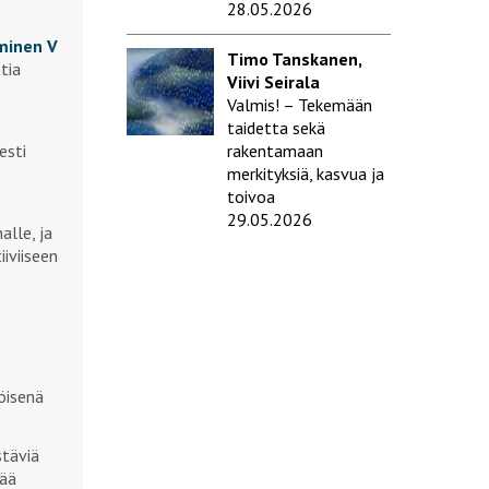
28.05.2026
minen V
Timo Tanskanen,
ntia
Viivi Seirala
Valmis! – Tekemään
taidetta sekä
esti
rakentamaan
merkityksiä, kasvua ja
toivoa
29.05.2026
alle, ja
iviiseen
öisenä
stäviä
tää