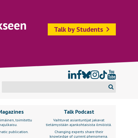
kseen
Talk by Students
Magazines
Talk Podcast
imäinen, toimitettu
Vaihtuvat asiantuntijat jakavat
ajulkaisu.
tietämystään ajankohtaisista ilmiöistä.
atic publication.
Changing experts share their
knowledge of current phenomena.