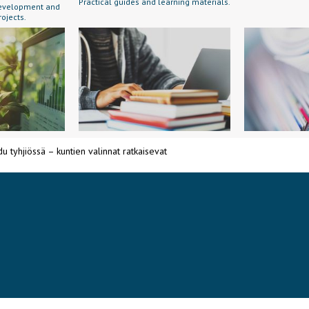
Practical guides and learning materials.
 development and
rojects.
u tyhjiössä – kuntien valinnat ratkaisevat