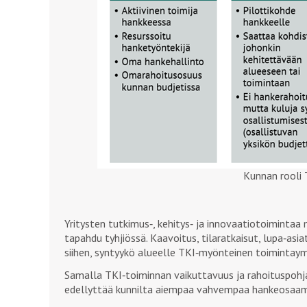
Kunnan rooli 
Yritysten tutkimus‑, kehitys‑ ja innovaatiotoiminta
tapahdu tyhjiössä. Kaavoitus, tilaratkaisut, lupa‑asia
siihen, syntyykö alueelle TKI‑myönteinen toimintaym
Samalla TKI‑toiminnan vaikuttavuus ja rahoituspohja
edellyttää kunnilta aiempaa vahvempaa hankeosaamis