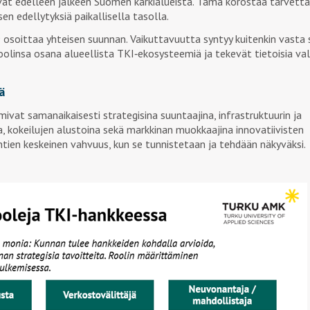
t edelleen jälkeen Suomen kärkialueista. Tämä korostaa tarvetta
en edellytyksiä paikallisella tasolla.
soittaa yhteisen suunnan. Vaikuttavuutta syntyy kuitenkin vasta si
oolinsa osana alueellista TKI‑ekosysteemiä ja tekevät tietoisia val
ä
ivat samanaikaisesti strategisina suuntaajina, infrastruktuurin ja
a, kokeilujen alustoina sekä markkinan muokkaajina innovatiivisten
kuntien keskeinen vahvuus, kun se tunnistetaan ja tehdään näkyväksi.