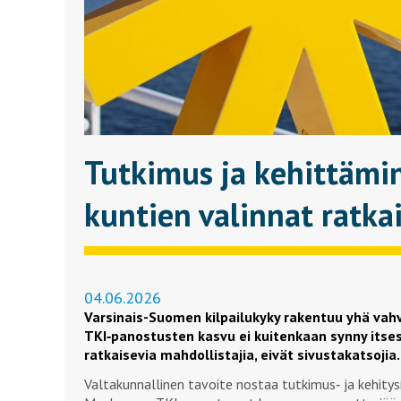
Tutkimus ja kehittämin
kuntien valinnat ratka
04.06.2026
Varsinais-Suomen kilpailukyky rakentuu yhä va
TKI
‑
panostusten kasvu ei kuitenkaan synny itsest
ratkaisevia mahdollistajia, eivät sivustakatsojia.
Valtakunnallinen tavoite nostaa tutkimus‑ ja kehity