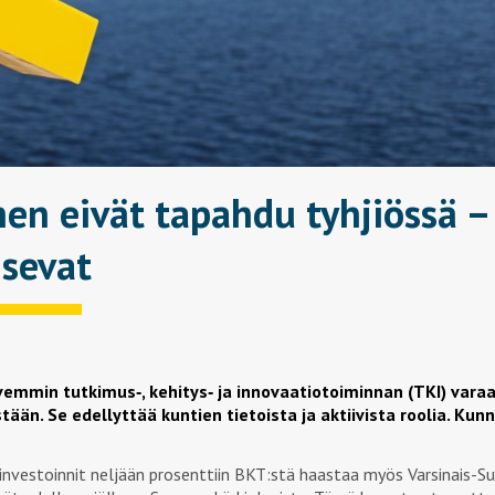
en eivät tapahdu tyhjiössä –
isevat
hvemmin tutkimus
‑
, kehitys
‑
ja innovaatiotoiminnan (TKI) varaa
ään. Se edellyttää kuntien tietoista ja aktiivista roolia. Kun
sinvestoinnit neljään prosenttiin BKT:stä haastaa myös Varsinais-S