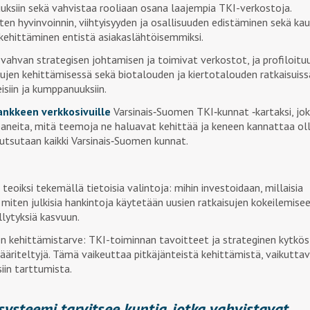
nuuksiin sekä vahvistaa rooliaan osana laajempia TKI-verkostoja.
ten hyvinvoinnin, viihtyisyyden ja osallisuuden edistäminen sekä ka
kehittäminen entistä asiakaslähtöisemmiksi.
 vahvan strategisen johtamisen ja toimivat verkostot, ja profiloitu
velujen kehittämisessä sekä biotalouden ja kiertotalouden ratkaisuiss
isiin ja kumppanuuksiin.
ankkeen verkkosivuille
Varsinais‑Suomen TKI‑kunnat ‑kartaksi, jo
aneita, mitä teemoja ne haluavat kehittää ja keneen kannattaa ol
utsutaan kaikki Varsinais‑Suomen kunnat.
eoiksi tekemällä tietoisia valintoja: mihin investoidaan, millaisia
 miten julkisia hankintoja käytetään uusien ratkaisujen kokeilemisee
llytyksiä kasvuun.
en kehittämistarve: TKI-toiminnan tavoitteet ja strateginen kytkö
määriteltyjä. Tämä vaikeuttaa pitkäjänteistä kehittämistä, vaikutta
iin tarttumista.
steemi tarvitsee kuntia, jotka vahvistavat