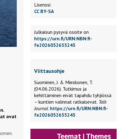
Lisenssi:
CC BY-SA
Julkaisun pysyvä osoite on
https://urn.fi/URN:NBN:fi-
fe2026052655245
Viittausohje
Suominen, J. & Mieskonen, T.
(04.06.2026).
Tutkimus ja
kehittäminen eivät tapahdu tyhjiössä
– kuntien valinnat ratkaisevat.
Talk
Journal
.
https://urn.fi/URN:NBN:fi-
n.
fe2026052655245
nat ovat
uomen.
Teemat | Themes