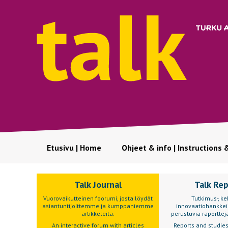
Etusivu | Home
Ohjeet & info | Instructions 
Talk Journal
Talk Re
Vuorovaikutteinen foorumi, josta löydät
Tutkimus-, keh
asiantuntijoittemme ja kumppaniemme
innovaatiohankkei
artikkeleita.
perustuvia raportteja
An interactive forum with articles
Reports and studie