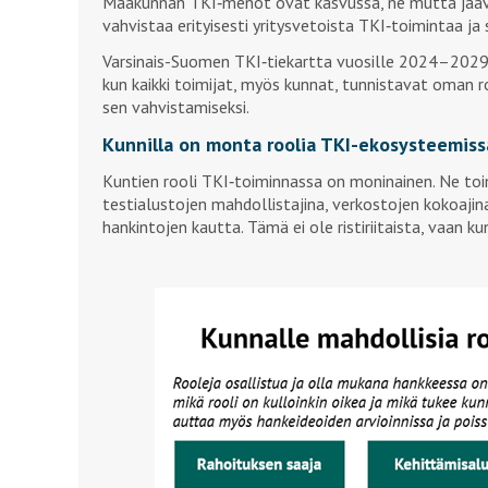
Maakunnan TKI‑menot ovat kasvussa, ne mutta jäävä
vahvistaa erityisesti yritysvetoista TKI‑toimintaa ja s
Varsinais-Suomen TKI‑tiekartta vuosille 2024–2029 o
kun kaikki toimijat, myös kunnat, tunnistavat oman r
sen vahvistamiseksi.
Kunnilla on monta roolia TKI-ekosysteemiss
Kuntien rooli TKI‑toiminnassa on moninainen. Ne toim
testialustojen mahdollistajina, verkostojen kokoajin
hankintojen kautta. Tämä ei ole ristiriitaista, vaan 