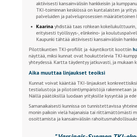
aktiivisesti kansainvälisiin hankkeisiin ja kumppa
TKI‑toiminnan keskiössä on kuntalaisten ja yritys
palveluiden ja palveluprosessien määrätietoinen 
Kaarina
yhdistää taas rohkean kokeilukulttuurin,
erityisesti työllisyys‑, elinkeino‑ ja koulutuspal
Kaupunki tähtää aktiivisesti kansainvälisiin hankke
Pilottikuntien TKI‑profiilit ja ‑käyntikortit koottiin
h
näyttää, miksi kunnat ovat houkuttelevia TKI‑kumpp
yhteydessä. Kartta täydentyy jatkuvasti, ja mukaan k
Aika muuttaa linjaukset teoiksi
Kunnat voivat kääntää TKI-linjaukset konkreettisiksi t
testialustoja ja pilotointiympäristöjä rakennetaan ja
Näillä päätöksillä luodaan yrityksille kysyntää ja ede
Samanaikaisesti kunnissa on tunnistettavissa yhtein
monin paikoin vielä hajanaisia tai riittämättömästi 
osoittamista ja kansainvälisiin rahoitusmahdollisuuks
Varsinais-Suomen TKI-ekosy