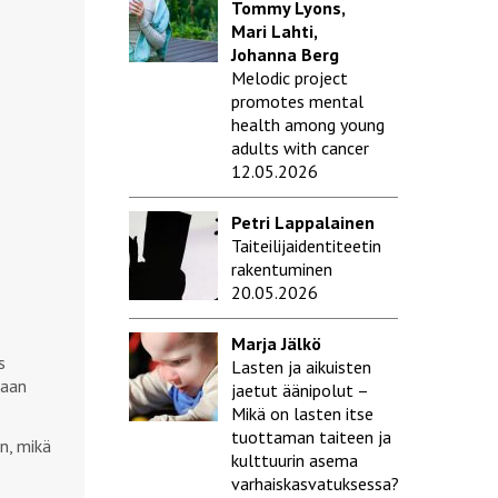
Tommy Lyons,
Mari Lahti,
Johanna Berg
Melodic project
promotes mental
health among young
adults with cancer
12.05.2026
Petri Lappalainen
Taiteilijaidentiteetin
rakentuminen
20.05.2026
Marja Jälkö
s
Lasten ja aikuisten
raan
jaetut äänipolut –
Mikä on lasten itse
tuottaman taiteen ja
n, mikä
kulttuurin asema
varhaiskasvatuksessa?