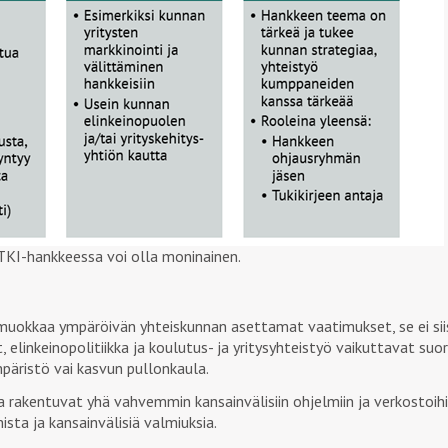
TKI-hankkeessa voi olla moninainen.
a muokkaa ympäröivän yhteiskunnan asettamat vaatimukset, se ei sii
t, elinkeinopolitiikka ja koulutus- ja yritysyhteistyö vaikuttavat suo
päristö vai kasvun pullonkaula.
 rakentuvat yhä vahvemmin kansainvälisiin ohjelmiin ja verkostoihi
ta ja kansainvälisiä valmiuksia.