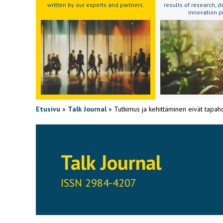
written by our experts and partners.
results of research,
innovation p
Etusivu
»
Talk Journal
»
Tutkimus ja kehittäminen eivät tapahd
Talk Journal
ISSN 2984-4207