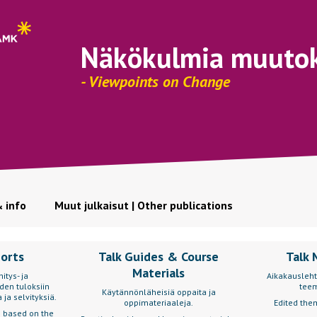
Näkökulmia muuto
- Viewpoints on Change
& info
Muut julkaisut | Other publications
ports
Talk Guides & Course
Talk 
Materials
itys- ja
Aikakausleht
den tuloksiin
teem
Käytännönläheisiä oppaita ja
 ja selvityksiä.
oppimateriaaleja.
Edited them
s based on the