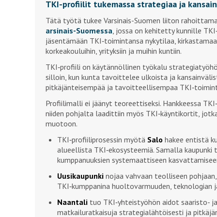
TKI-profiilit tukemassa strategiaa ja kansai
Tätä työtä tukee Varsinais-Suomen liiton rahoitta
arsinais-Suomessa
, jossa on kehitetty kunnille TKI‑
jäsentämään TKI‑toimintansa nykytilaa, kirkastamaa
korkeakouluihin, yrityksiin ja muihin kuntiin.
TKI‑profiili on käytännöllinen työkalu strategiatyöh
silloin, kun kunta tavoittelee ulkoista ja kansainvälis
pitkäjänteisempää ja tavoitteellisempaa TKI‑toimin
Profiilimalli ei jäänyt teoreettiseksi. Hankkeessa TKI
niiden pohjalta laadittiin myös TKI‑käyntikortit, jot
muotoon.
TKI‑profiiliprosessin myötä
Salo
hakee entistä ku
alueellista TKI‑ekosysteemiä. Samalla kaupunki 
kumppanuuksien systemaattiseen kasvattamiseen 
Uusikaupunki
nojaa vahvaan teolliseen pohjaan, 
TKI‑kumppanina huoltovarmuuden, teknologian ja 
Naantali
tuo TKI‑yhteistyöhön aidot saaristo- ja 
matkailuratkaisuja strategialähtöisesti ja pitkäj