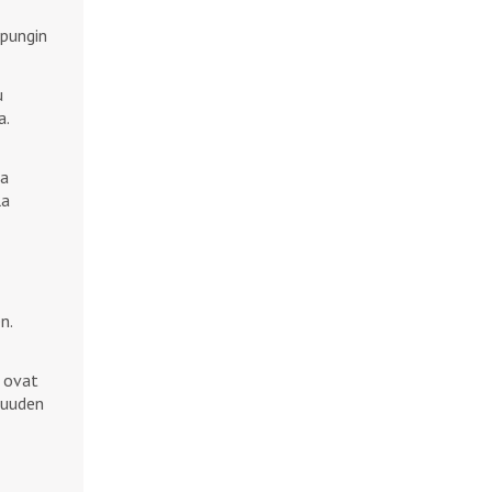
upungin
u
a.
ka
la
n.
s ovat
vuuden