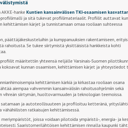
nvälistymistä
ma AKKE-hanke
Kuntien kansainvälisen TKI‑osaamisen kasvatta
profiilimalli ja sitä tukevat profiilimateriaalit. Profiilit auttavat ku
n kehittämisen kärjet ja tunnistamaan omaa rooliaan suhteessa
ön, päättäjäkeskusteluihin ja kumppanuuksien rakentamiseen, erityis
tä rahoitusta. Se tukee siirtymistä yksittäisistä hankkeista kohti
taa.
‑profiilit määritettiin yhteensä neljälle Varsinais‑Suomen pilottikunn
ka kokoavat kunnan osaamisen, kehittämisen kärjet ja yhteystiedot ti
nnianhimoisempia kehittämisen kärkiä ja kirkastaa rooliaan osana
tähtää aiempaa vahvemmin kansainvälisiin rahoitusohjelmiin sekä
vihreän siirtymän, huoltovarmuuden ja teknologian teemoissa.
satamaan ja autoteollisuuteen ja profiloituu ketteränä, yritysläht
vähähiilisten ratkaisujen kehittämisessä.
meriympäristöt, joissa voidaan pilotoida ympäristö-, energia- ja ke
änteisesti. Saaristomerilähtöisen kehittämisen rinnalla kaupunki täh