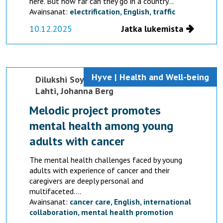
here. But how far can they go in a country...
Avainsanat:
electrification,
English,
traffic
10.12.2025
Jatka lukemista
Hyve | Health and Well-being
Dilukshi Soysa,
Tommy Lyons,
Mari
Lahti,
Johanna Berg
Melodic project promotes
mental health among young
adults with cancer
The mental health challenges faced by young
adults with experience of cancer and their
caregivers are deeply personal and
multifaceted....
Avainsanat:
cancer care,
English,
international
collaboration,
mental health promotion