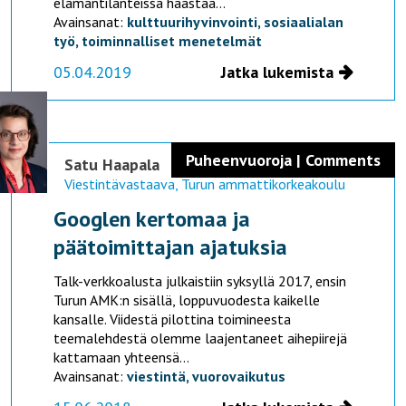
elämäntilanteissa haastaa...
Avainsanat:
kulttuurihyvinvointi,
sosiaalialan
työ,
toiminnalliset menetelmät
05.04.2019
Jatka lukemista
Puheenvuoroja | Comments
Satu Haapala
Viestintävastaava, Turun ammattikorkeakoulu
Googlen kertomaa ja
päätoimittajan ajatuksia
Talk-verkkoalusta julkaistiin syksyllä 2017, ensin
Turun AMK:n sisällä, loppuvuodesta kaikelle
kansalle. Viidestä pilottina toimineesta
teemalehdestä olemme laajentaneet aihepiirejä
kattamaan yhteensä...
Avainsanat:
viestintä,
vuorovaikutus