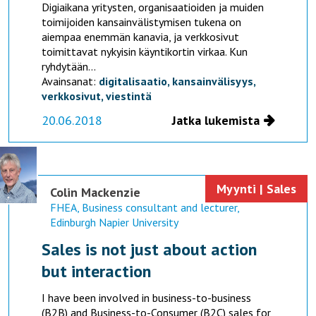
Digiaikana yritysten, organisaatioiden ja muiden
toimijoiden kansainvälistymisen tukena on
aiempaa enemmän kanavia, ja verkkosivut
toimittavat nykyisin käyntikortin virkaa. Kun
ryhdytään...
Avainsanat:
digitalisaatio,
kansainvälisyys,
verkkosivut,
viestintä
20.06.2018
Jatka lukemista
Myynti | Sales
Colin Mackenzie
FHEA, Business consultant and lecturer,
Edinburgh Napier University
Sales is not just about action
but interaction
I have been involved in business-to-business
(B2B) and Business-to-Consumer (B2C) sales for