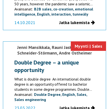
50 years, however the pandemic saw a seismic...
Avainsanat:
B2B sales,
co-creation,
emotional
intelligence,
English,
interaction,
tunneäly
14.10.2021
Jatka lukemista
Myynti | Sales
Jenni Mansikkala,
Rauni Jaskari,
Ludger
Schneider-Störmann,
Andre Ostheimer
Double Degree – a unique
opportunity
What is double degree An international double
degree is an opportunity offered to bachelor
students in some degree programmes. Double...
Avainsanat:
Double Degree,
English,
Sales,
Sales engineering
23.03.2022
Jatka lukemista