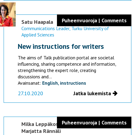
Puheenvuoroja | Comments
Satu Haapala
Communications Leader, Turku University of
Applied Sciences
New instructions for writers
The aims of Talk publication portal are societal
influencing, sharing competence and information,
strengthening the expert role, creating
discussions and...
Avainsanat:
English,
instructions
27.10.2020
Jatka lukemista
Puheenvuoroja | Comments
Milka Leppäkoski,
Mervi Varhelahti,
Marjatta Rännäli