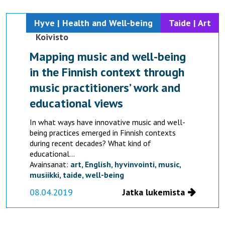
Hyve | Health and Well-being
Taide | Art
Liisa-Maria Lilja-Viherlampi,
Taru-Anneli
Koivisto
Mapping music and well-being
in the Finnish context through
music practitioners’ work and
educational views
In what ways have innovative music and well-
being practices emerged in Finnish contexts
during recent decades? What kind of
educational...
Avainsanat:
art,
English,
hyvinvointi,
music,
musiikki,
taide,
well-being
08.04.2019
Jatka lukemista