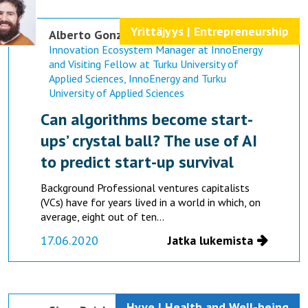
Yrittäjyys | Entrepreneurship
Alberto Gonzalez-Cristiano
Innovation Ecosystem Manager at InnoEnergy
and Visiting Fellow at Turku University of
Applied Sciences, InnoEnergy and Turku
University of Applied Sciences
Can algorithms become start-
ups’ crystal ball? The use of AI
to predict start-up survival
Background Professional ventures capitalists
(VCs) have for years lived in a world in which, on
average, eight out of ten...
17.06.2020
Jatka lukemista
Hyve | Health and Well-being