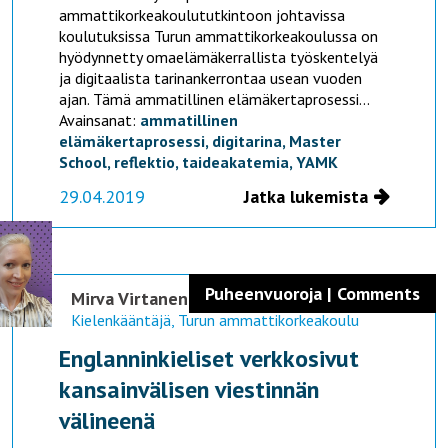
ammattikorkeakoulututkintoon johtavissa
koulutuksissa Turun ammattikorkeakoulussa on
hyödynnetty omaelämäkerrallista työskentelyä
ja digitaalista tarinankerrontaa usean vuoden
ajan. Tämä ammatillinen elämäkertaprosessi...
Avainsanat:
ammatillinen
elämäkertaprosessi,
digitarina,
Master
School,
reflektio,
taideakatemia,
YAMK
29.04.2019
Jatka lukemista
Puheenvuoroja | Comments
Mirva Virtanen
Kielenkääntäjä, Turun ammattikorkeakoulu
Englanninkieliset verkkosivut
kansainvälisen viestinnän
välineenä