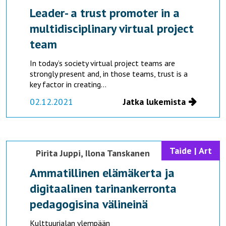
Leader- a trust promoter in a
multidisciplinary virtual project
team
In today’s society virtual project teams are
strongly present and, in those teams, trust is a
key factor in creating...
02.12.2021
Jatka lukemista
Taide | Art
Pirita Juppi,
Ilona Tanskanen
Ammatillinen elämäkerta ja
digitaalinen tarinankerronta
pedagogisina välineinä
Kulttuurialan ylempään