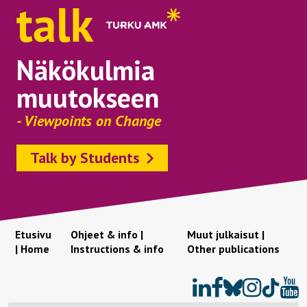
Näkökulmia
muutokseen
- Viewpoints on Change
Talk by Students
Etusivu
Ohjeet & info |
Muut julkaisut |
| Home
Instructions & info
Other publications