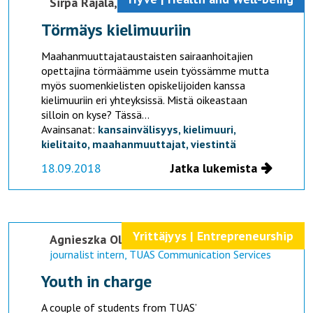
Sirpa Rajala,
Raija Sairanen
Törmäys kielimuuriin
Maahanmuuttajataustaisten sairaanhoitajien
opettajina törmäämme usein työssämme mutta
myös suomenkielisten opiskelijoiden kanssa
kielimuuriin eri yhteyksissä. Mistä oikeastaan
silloin on kyse? Tässä...
Avainsanat:
kansainvälisyys,
kielimuuri,
kielitaito,
maahanmuuttajat,
viestintä
18.09.2018
Jatka lukemista
Yrittäjyys | Entrepreneurship
Agnieszka Olenska
journalist intern, TUAS Communication Services
Youth in charge
A couple of students from TUAS’