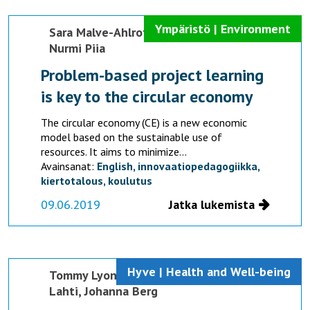
Ympäristö | Environment
Sara Malve-Ahlroth,
Jenni Suominen,
Nurmi Piia
Problem-based project learning
is key to the circular economy
The circular economy (CE) is a new economic
model based on the sustainable use of
resources. It aims to minimize...
Avainsanat:
English,
innovaatiopedagogiikka,
kiertotalous,
koulutus
09.06.2019
Jatka lukemista
Hyve | Health and Well-being
Tommy Lyons,
Dilukshi Soysa,
Mari
Lahti,
Johanna Berg