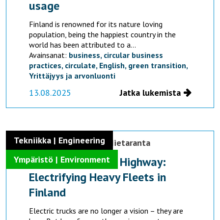
usage
Finland is renowned for its nature loving
population, being the happiest country in the
world has been attributed to a...
Avainsanat:
business,
circular business
practices,
circulate,
English,
green transition,
Yrittäjyys ja arvonluonti
13.08.2025
Jatka lukemista
Tekniikka | Engineering
Anna Heikkilä,
Jari Hietaranta
Ympäristö | Environment
From Research to Highway:
Electrifying Heavy Fleets in
Finland
Electric trucks are no longer a vision – they are