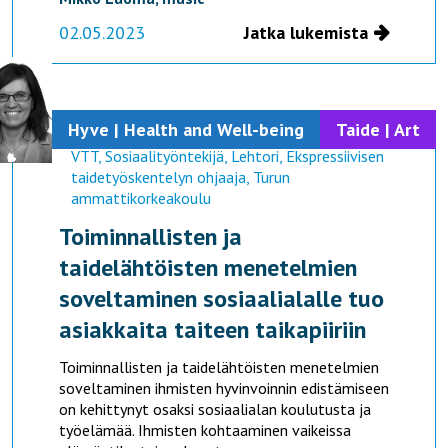
02.05.2023
Jatka lukemista
Hyve | Health and Well-being
Taide | Art
Outi Linnossuo
VTT, Sosiaalityöntekijä, Lehtori, Ekspressiivisen
taidetyöskentelyn ohjaaja, Turun
ammattikorkeakoulu
Toiminnallisten ja
taidelähtöisten menetelmien
soveltaminen sosiaalialalle tuo
asiakkaita taiteen taikapiiriin
Toiminnallisten ja taidelähtöisten menetelmien
soveltaminen ihmisten hyvinvoinnin edistämiseen
on kehittynyt osaksi sosiaalialan koulutusta ja
työelämää. Ihmisten kohtaaminen vaikeissa