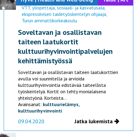
Outi Linnossuo
VTT, yliopettaja, sosiaali- ja kasvatusala,
ekspressiivisen taidetyöskentelyn ohjaaja,
Turun ammattikorkeakoulu
Soveltavan ja osallistavan
taiteen laatukortit
kulttuurihyvinvointipalvelujen
kehittämistyössä
Soveltavan ja osallistavan taiteen laatukorttien
avulla voi suunnitella ja arvioida
kulttuurihyvinvointia edistävää taiteellista
työskentelyä. Kortit on tehty monialaisena
yhteistyönä. Korteista...
Avainsanat:
kulttuurielämys,
kulttuurihyvinvointi
09.04.2020
Jatka lukemista