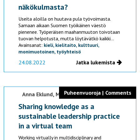
näkökulmasta?
Useita aloilla on huutava pula työvoimasta.
Samaan aikaan Suomen työikäinen väestö
pienenee. Työperäisen maahanmuuton toivotaan
tuovan helpotusta, mutta löytävätkö kaikki...
Avainsanat:
kieli,
kielitaito,
kulttuuri,
monimuotoinen,
työyhteisö
24.08.2022
Jatka lukemista
Puheenvuoroja | Comments
Anna Eklund,
Mervi Varhelahti
Sharing knowledge as a
sustainable leadership practice
in a virtual team
Working virtually in multidisciplinary and