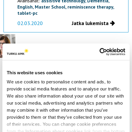
Avainsanat:
assistive technology,
Dementia,
English,
Master School,
reminiscence therapy,
tablet-pc
02.03.2020
Jatka lukemista
Myynti | Sales
Liisa Kairisto-Mertanen
Executive Lecturer, Turku University of Applied
Sciences
This website uses cookies
Everybody is selling something
We use cookies to personalise content and ads, to
– why don’t we realize it?
provide social media features and to analyse our traffic.
We also share information about your use of our site with
Selling still carries a stigma. Without thinking
our social media, advertising and analytics partners who
further, people very easily express that they do
not like selling and start...
may combine it with other information that you’ve
Avainsanat:
English,
interaction,
selling,
provided to them or that they’ve collected from your use
vuorovaikutus
of their services. You can change cookie preferences
from the
Information about cookies
link from the bottom